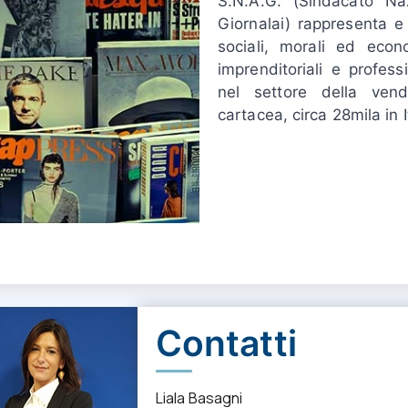
S.N.A.G. (Sindacato N
Giornalai) rappresenta e t
sociali, morali ed econ
imprenditoriali e profes
nel settore della ven
cartacea, circa 28mila in I
Contatti
Liala Basagni