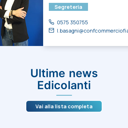
Segreteria
0575 350755
l.basagni@confcommerciofia
Ultime news
Edicolanti
Vai alla lista completa