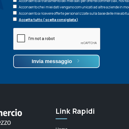
Acconsento al trattamento dei miei dati per offerte commerciali, novità 
Acconsento che i miei dati vengano comunicati ad altre aziende in modo
Acconsento a ricevere offerte personalizzate sulla base delle mie abit
Accetta tutto ( scelta consigliata )
Invia messaggio
Link Rapidi