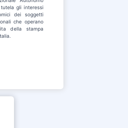
azionale Autonomo
utela gli interessi
omici dei soggetti
sionali che operano
dita della stampa
talia.