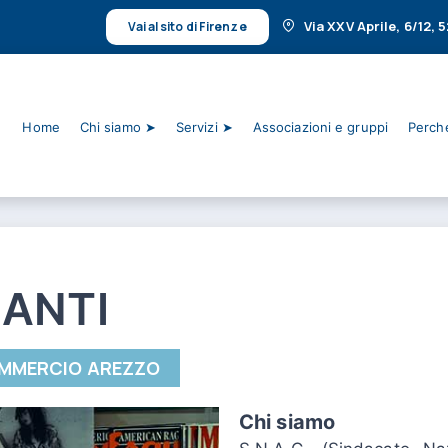
Via XXV Aprile, 6/12,
Vai al sito di Firenze
Home
Chi siamo ➤
Servizi ➤
Associazioni e gruppi
Perché
LANTI
MMERCIO AREZZO
Chi siamo