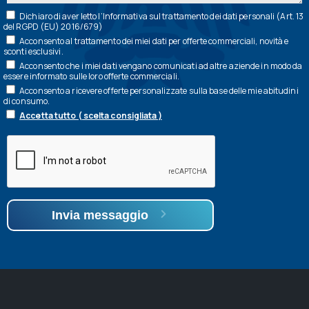
Dichiaro di aver letto l’
Informativa
sul trattamento dei dati personali (Art. 13
del RGPD (EU) 2016/679)
Acconsento al trattamento dei miei dati per offerte commerciali, novità e
sconti esclusivi.
Acconsento che i miei dati vengano comunicati ad altre aziende in modo da
essere informato sulle loro offerte commerciali.
Acconsento a ricevere offerte personalizzate sulla base delle mie abitudini
di consumo.
Accetta tutto ( scelta consigliata )
Invia messaggio