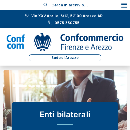
Cerca in archivio...
Via XXV Aprile, 6/12, 52100 Arezzo AR
0575 350755
Sede di Arezzo
Enti bilaterali