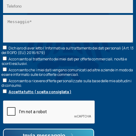
Dichiaro di aver letto l’
Informativa
sul trattamento dei dati personali (Art. 13
del RGPD (EU) 2016/679)
Acconsento al trattamento dei miei dati per offerte commerciali, novità e
sconti esclusivi.
Acconsento che i miei dati vengano comunicati ad altre aziende in modo da
essere informato sulle loro offerte commerciali.
Acconsento a ricevere offerte personalizzate sulla base delle mie abitudini
di consumo.
Accetta tutto ( scelta consigliata )
Invia messaggio