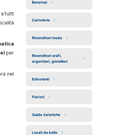
Benzinai
a tutti
Cartolerie
scalità
Rivenditori moda
matica
tel
per
Rivenditori orafi,
argentieri, gioiellieri
erà nel
Edicolanti
Fioristi
Guide turistiche
Locali da ballo