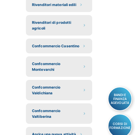
Rivenditori materiali edili
Rivenditori di prodotti
agricoli
Confcommercio Casentino
Confcommercio
Montevarchi
Confcommercio
Valdichiana
BANDI E
FINANZA
AGEVOLATA
Confcommercio
Valtiberina
CORSI DI
FORMAZIONE
Aprire una nuova attività