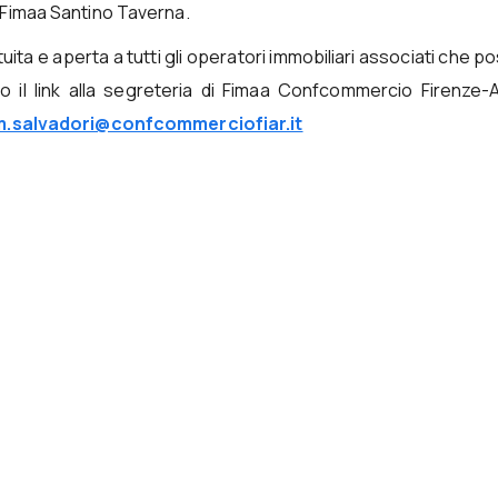
 Fimaa Santino Taverna.
uita e aperta a tutti gli operatori immobiliari associati che 
do il link alla segreteria di Fimaa Confcommercio Firenze-
m.salvadori@confcommerciofiar.it