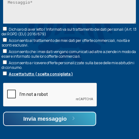
Dichiaro di aver letto l’
Informativa
sul trattamento dei dati personali (Art. 13
del RGPD (EU) 2016/679)
Acconsento al trattamento dei miei dati per offerte commerciali, novità e
sconti esclusivi.
Acconsento che i miei dati vengano comunicati ad altre aziende in modo da
essere informato sulle loro offerte commerciali.
Acconsento a ricevere offerte personalizzate sulla base delle mie abitudini
di consumo.
Accetta tutto ( scelta consigliata )
Invia messaggio