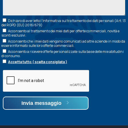
Dichiaro di aver letto l’
Informativa
sul trattamento dei dati personali (Art. 13
del RGPD (EU) 2016/679)
Acconsento al trattamento dei miei dati per offerte commerciali, novità e
sconti esclusivi.
Acconsento che i miei dati vengano comunicati ad altre aziende in modo da
essere informato sulle loro offerte commerciali.
Acconsento a ricevere offerte personalizzate sulla base delle mie abitudini
di consumo.
Accetta tutto ( scelta consigliata )
Invia messaggio