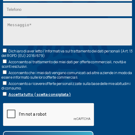
Dichiaro di aver letto l’
Informativa
sul trattamento dei dati personali (Art. 13
del RGPD (EU) 2016/679)
Acconsento al trattamento dei miei dati per offerte commerciali, novità e
sconti esclusivi.
Acconsento che i miei dati vengano comunicati ad altre aziende in modo da
essere informato sulle loro offerte commerciali.
Acconsento a ricevere offerte personalizzate sulla base delle mie abitudini
di consumo.
Accetta tutto ( scelta consigliata )