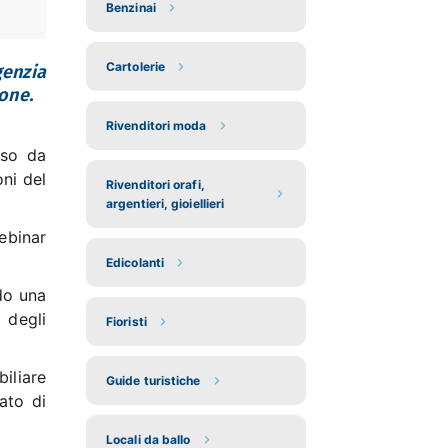
Benzinai
Cartolerie
genzia
ione.
Rivenditori moda
sso da
oni del
Rivenditori orafi,
argentieri, gioiellieri
ebinar
Edicolanti
ndo una
 degli
Fioristi
iliare
Guide turistiche
ato di
Locali da ballo