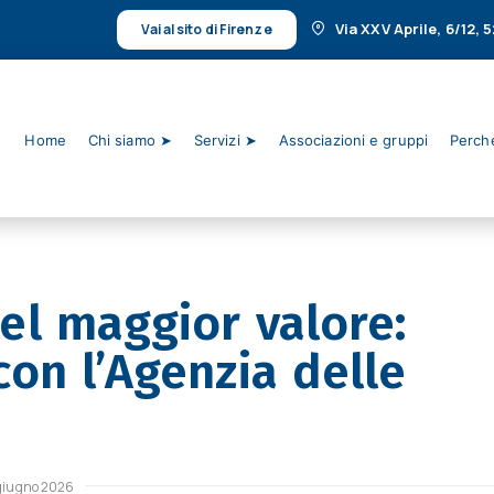
Via XXV Aprile, 6/12,
Vai al sito di Firenze
Home
Chi siamo ➤
Servizi ➤
Associazioni e gruppi
Perché
el maggior valore:
on l’Agenzia delle
 giugno 2026