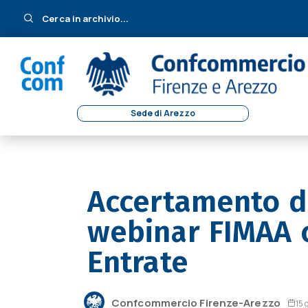
Cerca in archivio...
Sede di Arezzo
Accertamento d
webinar FIMAA c
Entrate
Confcommercio Firenze-Arezzo
15