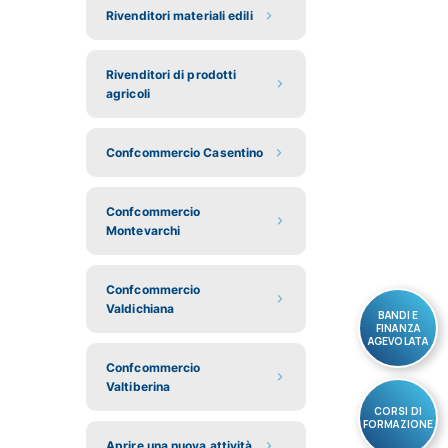
Rivenditori materiali edili
Rivenditori di prodotti
agricoli
Confcommercio Casentino
Confcommercio
Montevarchi
Confcommercio
Valdichiana
BANDI E
FINANZA
AGEVOLATA
Confcommercio
Valtiberina
CORSI DI
FORMAZIONE
Aprire una nuova attività