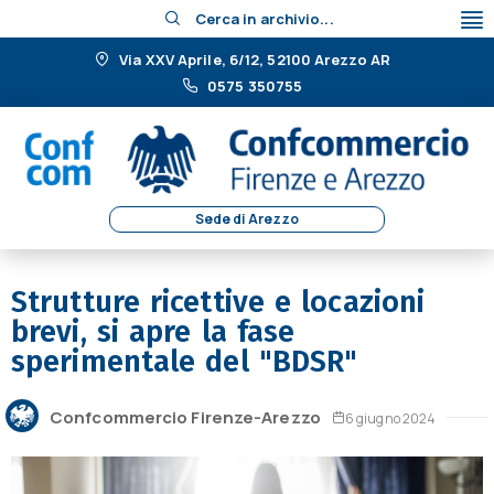
Cerca in archivio...
Via XXV Aprile, 6/12, 52100 Arezzo AR
0575 350755
Sede di Arezzo
Strutture ricettive e locazioni
brevi, si apre la fase
sperimentale del "BDSR"
Confcommercio Firenze-Arezzo
6 giugno 2024