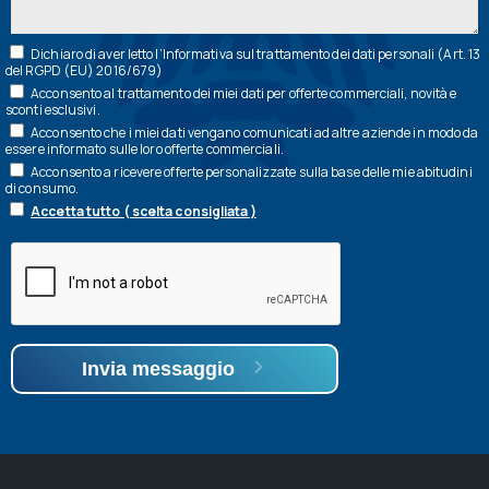
Dichiaro di aver letto l’
Informativa
sul trattamento dei dati personali (Art. 13
del RGPD (EU) 2016/679)
Acconsento al trattamento dei miei dati per offerte commerciali, novità e
sconti esclusivi.
Acconsento che i miei dati vengano comunicati ad altre aziende in modo da
essere informato sulle loro offerte commerciali.
Acconsento a ricevere offerte personalizzate sulla base delle mie abitudini
di consumo.
Accetta tutto ( scelta consigliata )
Invia messaggio