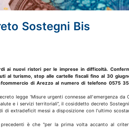
reto Sostegni Bis
di ai nuovi ristori per le imprese in difficoltà. Conferm
uti al turismo, stop alle cartelle fiscali fino al 30 giug
 Confcommercio di Arezzo al numero di telefono 0575 3
l decreto legge 'Misure urgenti connesse all'emergenza da 
alute e i servizi territoriali”, il cosiddetto decreto Sostegni 
di di extradeficit messi a disposizione con l'ultimo scost
i precedenti è che "per la prima volta accanto al criter