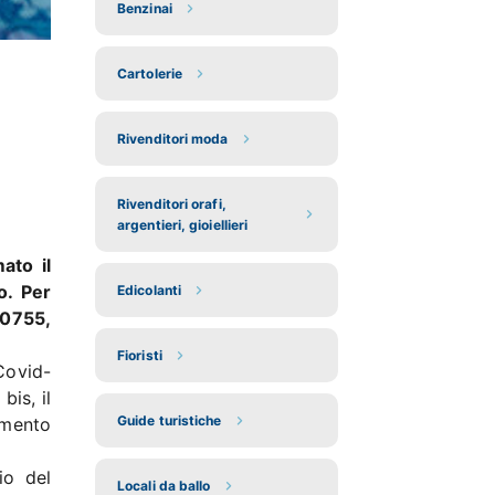
Benzinai
Cartolerie
Rivenditori moda
Rivenditori orafi,
argentieri, gioiellieri
ato il
no. Per
Edicolanti
50755,
Fioristi
Covid-
bis, il
Guide turistiche
amento
io del
Locali da ballo