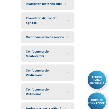
Rivenditori materiali edili
Rivenditori di prodotti
agricoli
Confcommercio Casentino
Confcommercio
Montevarchi
Confcommercio
Valdichiana
BANDI E
FINANZA
AGEVOLATA
Confcommercio
Valtiberina
CORSI DI
FORMAZIONE
Aprire una nuova attività