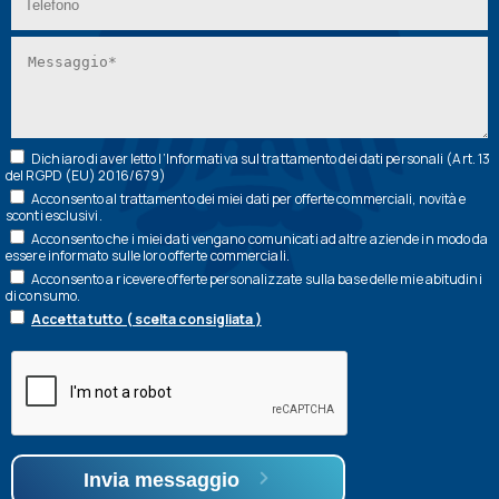
Dichiaro di aver letto l’
Informativa
sul trattamento dei dati personali (Art. 13
del RGPD (EU) 2016/679)
Acconsento al trattamento dei miei dati per offerte commerciali, novità e
sconti esclusivi.
Acconsento che i miei dati vengano comunicati ad altre aziende in modo da
essere informato sulle loro offerte commerciali.
Acconsento a ricevere offerte personalizzate sulla base delle mie abitudini
di consumo.
Accetta tutto ( scelta consigliata )
Invia messaggio