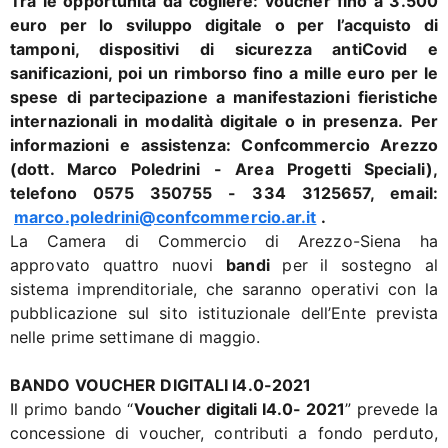
Tra le opportunità da cogliere: voucher fino a 3.500
euro per lo sviluppo digitale o per l’acquisto di
tamponi, dispositivi di sicurezza antiCovid e
sanificazioni, poi un rimborso fino a mille euro per le
spese di partecipazione a manifestazioni fieristiche
internazionali in modalità digitale o in presenza.
Per
informazioni e assistenza: Confcommercio Arezzo
(dott. Marco Poledrini - Area Progetti Speciali),
telefono 0575 350755 - 334 3125657, email:
marco.poledrini@confcommercio.ar.it
.
La Camera di Commercio di Arezzo-Siena ha
approvato quattro nuovi
bandi
per il sostegno al
sistema imprenditoriale, che saranno operativi con la
pubblicazione sul sito istituzionale dell’Ente prevista
nelle prime settimane di maggio.
BANDO VOUCHER DIGITALI I4.0-2021
Il primo bando “
Voucher digitali I4.0- 2021
” prevede la
concessione di voucher, contributi a fondo perduto,