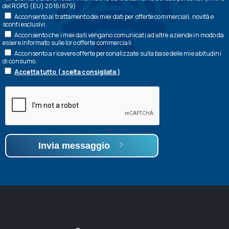
del RGPD (EU) 2016/679)
Acconsento al trattamento dei miei dati per offerte commerciali, novità e
sconti esclusivi.
Acconsento che i miei dati vengano comunicati ad altre aziende in modo da
essere informato sulle loro offerte commerciali.
Acconsento a ricevere offerte personalizzate sulla base delle mie abitudini
di consumo.
Accetta tutto ( scelta consigliata )
Invia messaggio