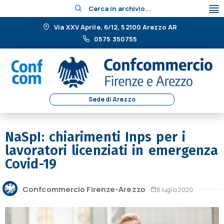
Cerca in archivio...
Via XXV Aprile, 6/12, 52100 Arezzo AR
0575 350755
Sede di Arezzo
NaSpI: chiarimenti Inps per i
lavoratori licenziati in emergenza
Covid-19
Confcommercio Firenze-Arezzo
8 luglio 2020