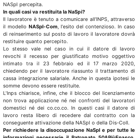
NASpI percepita.
In quali casi va restituita la NaSpi?
Il lavoratore è tenuto a comunicare all’INPS, attraverso
il modello
NASpI-Com
, l’esito del contenzioso. In caso
di reinserimento sul posto di lavoro il lavoratore dovrà
restituire quanto percepito.
Lo stesso vale nel caso in cui il datore di lavoro
revochi il recesso per giustificato motivo oggettivo
intimato tra il 23 febbraio ed il 17 marzo 2020,
chiedendo per il lavoratore riassunto il trattamento di
cassa integrazione salariale. Anche in questa ipotesi le
somme devono essere restituite.
L'Inps chiarisce, infine, che il blocco del licenziamento
non trova applicazione né nei confronti del lavoratori
domestici né dei co.co.co. In questi casi il datore di
lavoro resta libero di recedere dal contratto con la
conseguente attivazione della NASpI o della Dis-Coll.
Per richiedere la disoccupazione NaSpI e per tutte le
informazioni necessarie il Patronato 50&PiùEnasco,