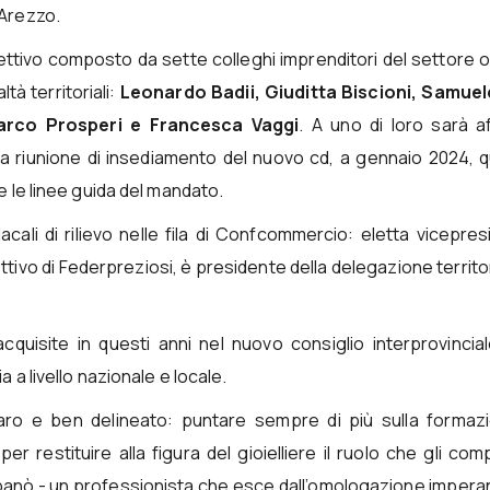
 Arezzo.
irettivo composto da sette colleghi imprenditori del settore 
tà territoriali:
Leonardo Badii, Giuditta Biscioni, Samuele
 Marco Prosperi e Francesca Vaggi
. A uno di loro sarà a
ima riunione di insediamento del nuovo cd, a gennaio 2024,
 le linee guida del mandato.
dacali di rilievo nelle fila di Confcommercio: eletta vicepre
rettivo di Federpreziosi, è presidente della delegazione territor
cquisite in questi anni nel nuovo consiglio interprovincia
 a livello nazionale e locale.
iaro e ben delineato: puntare sempre di più sulla formaz
er restituire alla figura del gioielliere il ruolo che gli co
panò - un professionista che esce dall’omologazione impera