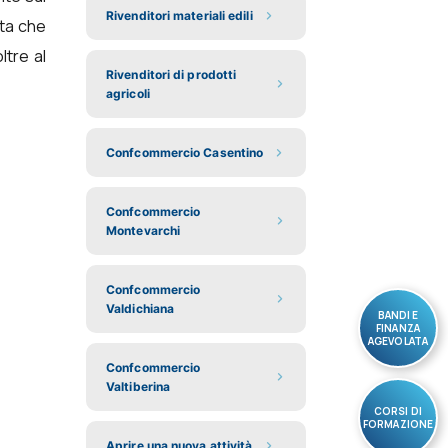
Rivenditori materiali edili
sta che
ltre al
Rivenditori di prodotti
agricoli
Confcommercio Casentino
Confcommercio
Montevarchi
Confcommercio
Valdichiana
BANDI E
FINANZA
AGEVOLATA
Confcommercio
Valtiberina
CORSI DI
FORMAZIONE
Aprire una nuova attività