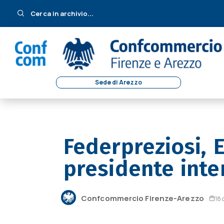
Cerca in archivio...
Sede di Arezzo
Federpreziosi, 
presidente inte
Confcommercio Firenze-Arezzo
18