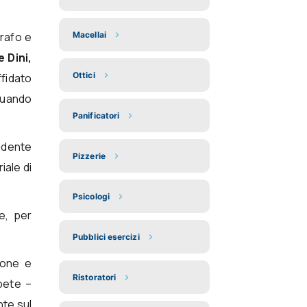
orafo e
Macellai
 Dini,
Ottici
ffidato
 quando
Panificatori
sidente
Pizzerie
iale di
Psicologi
le, per
Pubblici esercizi
ione e
Ristoratori
mpete –
nte sul