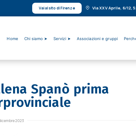
Via XXV Aprile, 6/12,
Vai al sito di Firenze
Home
Chi siamo ➤
Servizi ➤
Associazioni e gruppi
Perché
Elena Spanò prima
rprovinciale
 dicembre 2023