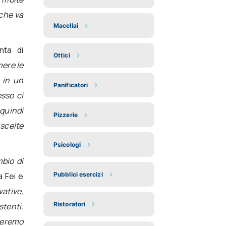
 che va
Macellai
nta di
Ottici
mere le
, in un
Panificatori
sso ci
quindi
Pizzerie
 scelte
Psicologi
bio di
 Fei e
Pubblici esercizi
vative,
Ristoratori
stenti.
meremo