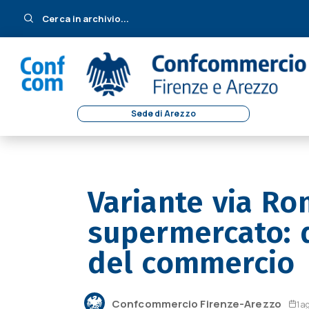
Cerca in archivio...
Sede di Arezzo
Variante via R
supermercato: d
del commercio
Confcommercio Firenze-Arezzo
1 a