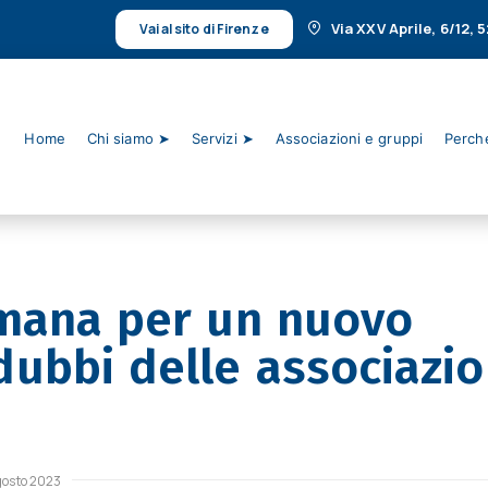
Via XXV Aprile, 6/12,
Vai al sito di Firenze
Home
Chi siamo ➤
Servizi ➤
Associazioni e gruppi
Perché
omana per un nuovo
ubbi delle associazio
gosto 2023