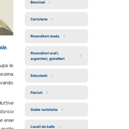
Benzinai
Cartolerie
Rivenditori moda
le.
Rivenditori orafi,
argentieri, gioiellieri
cupa le
nesima
Edicolanti
ovando
Fioristi
duttive
Guide turistiche
torico
 e aree
Locali da ballo
i molte