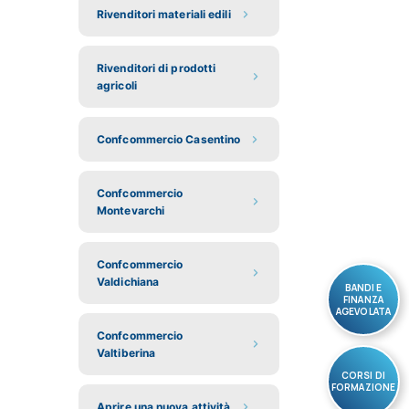
Rivenditori materiali edili
Rivenditori di prodotti
agricoli
Confcommercio Casentino
Confcommercio
Montevarchi
Confcommercio
Valdichiana
BANDI E
FINANZA
AGEVOLATA
Confcommercio
Valtiberina
CORSI DI
FORMAZIONE
Aprire una nuova attività