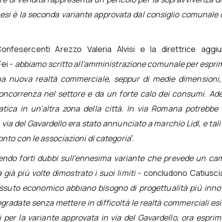
 mesi è la seconda variante approvata dal consiglio comunale
onfesercenti Arezzo Valeria Alvisi e la direttrice aggiu
ei -
abbiamo scritto all'amministrazione comunale per espri
i una nuova realtà commerciale, seppur di medie dimensioni
oncorrenza nel settore e da un forte calo dei consumi. Ade
tica in un'altra zona della città. In via Romana potrebbe 
 via del Gavardello era stato annunciato a marchio Lidl, e tali
nto con le associazioni di categoria
”.
ndo forti dubbi sull'ennesima variante che prevede un cam
già più volte dimostrato i suoi limiti
- concludono Catiuscia
tessuto economico abbiano bisogno di progettualità più inno
degradate senza mettere in difficoltà le realtà commerciali esi
 per la variante approvata in via del Gavardello, ora espri