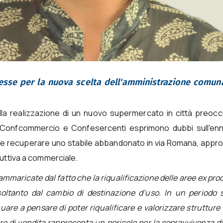
sse per la nuova scelta dell'amministrazione comuna
alla realizzazione di un nuovo supermercato in città preoc
. Confcommercio e Confesercenti esprimono dubbi sull'en
ende recuperare uno stabile abbandonato in via Romana, appr
uttiva a commerciale.
ammaricate dal fatto che la riqualificazione delle aree ex pro
ltanto dal cambio di destinazione d’uso. In un periodo s
uare a pensare di poter riqualificare e valorizzare strutture
ure di vendita rappresenta un pericolo per la sopravvivenza d