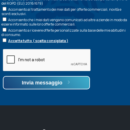
del RGPD (EU) 2016/679)
Acconsento al trattamento dei miei dati per offerte commerciali, novità e
sconti esclusivi.
Acconsento che i miei dati vengano comunicati ad altre aziende in modo da
essere informato sulle loro offerte commerciali.
Acconsento a ricevere offerte personalizzate sulla base delle mie abitudini
di consumo.
Accetta tutto ( scelta consigliata )
Invia messaggio