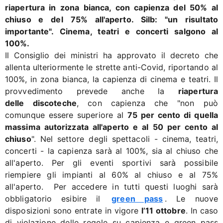
riapertura in zona bianca, con capienza del 50% al
chiuso e del 75% all'aperto. Silb: "un risultato
importante". Cinema, teatri e concerti salgono al
100%.
Il Consiglio dei ministri ha approvato il decreto che
allenta ulteriormente le strette anti-Covid, riportando al
100%, in zona bianca, la capienza di cinema e teatri. Il
provvedimento prevede anche la
riapertura
delle discoteche
, con capienza che "non può
comunque essere superiore al
75 per cento di quella
massima autorizzata all'aperto e al 50 per cento al
chiuso
". Nel settore degli spettacoli - cinema, teatri,
concerti - la capienza sarà al 100%, sia al chiuso che
all'aperto. Per gli eventi sportivi sarà possibile
riempiere gli impianti al 60% al chiuso e al 75%
all'aperto. Per accedere in tutti questi luoghi sarà
obbligatorio esibire il
green pass
. Le nuove
disposizioni sono entrate in vigore
l’11 ottobre
. In caso
di violazione delle regole su capienza e green pass