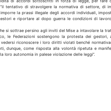
ità di accordi sottoscritti in forza di legge, per fare c
“il tentativo di stravolgere la normativa di settore, di i
 imporre la prassi illegale degli accordi individuali, impo
 gestori e riportare al dopo guerra le condizioni di lavor
e si sottrae persino agli inviti del Mise a intavolare la tra
co, le Federazioni sostengono la protesta dei gestori, 
 vedersi riconoscere i loro diritti violati benché normati
anti, dunque, come risposta alla volontà ripetuta e manife
lla loro autonomia in palese violazione delle leggi”.