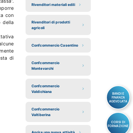
assa”.
Rivenditori materiali edili
mporre
sta con
o della
Rivenditori di prodotti
agricoli
ttativa
alcune
Confcommercio Casentino
vamente
sta di
Confcommercio
Montevarchi
Confcommercio
Valdichiana
BANDI E
FINANZA
AGEVOLATA
Confcommercio
Valtiberina
CORSI DI
FORMAZIONE
Aprire una nuova attività