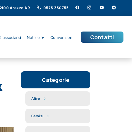
 52100 Arezzo AR
0575 350755
Contatti
 associarsi
Notizie ➤
Convenzioni
Categorie
x
Altro
Servizi