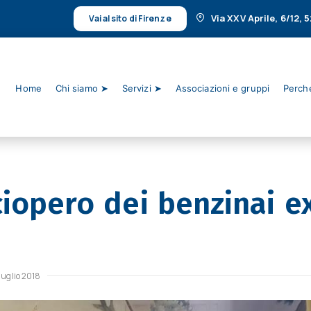
Via XXV Aprile, 6/12,
Vai al sito di Firenze
Home
Chi siamo ➤
Servizi ➤
Associazioni e gruppi
Perché
ciopero dei benzinai e
luglio 2018