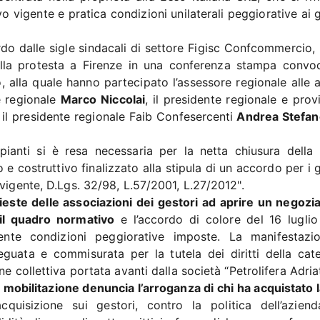
 vigente e pratica condizioni unilaterali peggiorative ai g
rdo dalle sigle sindacali di settore Figisc Confcommercio, 
lla protesta a Firenze in una conferenza stampa convo
 alla quale hanno partecipato l’assessore regionale alle at
re regionale
Marco Niccolai
, il presidente regionale e prov
, il presidente regionale Faib Confesercenti
Andrea Stefane
pianti si è resa necessaria per la netta chiusura della
 e costruttivo finalizzato alla stipula di un accordo per i 
vigente, D.Lgs. 32/98, L.57/2001, L.27/2012".
chieste delle associazioni dei gestori ad aprire un negozia
il quadro normativo
e l’accordo di colore del 16 luglio
mente condizioni peggiorative imposte. La manifestazi
eguata e commisurata per la tutela dei diritti della cate
e collettiva portata avanti dalla società “Petrolifera Adriat
a mobilitazione denuncia l’arroganza di chi ha acquistato l
quisizione sui gestori, contro la politica dell’azien