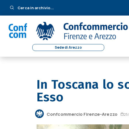
Cerca in archivio...
Sede di Arezzo
In Toscana lo s
Esso
Confcommercio Firenze-Arezzo
25 