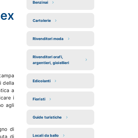
Benzinai
 ex
Cartolerie
Rivenditori moda
Rivenditori orafi,
argentieri, gioiellieri
stampa
Edicolanti
i della
tica a
care i
Fioristi
o agli
Guide turistiche
gno di
Locali da ballo
iuta di