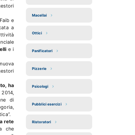
estori
Macellai
Faib e
cata a
Ottici
tività
inciale
lli
e i
Panificatori
 nuova
Pizzerie
gestori
to, ha
Psicologi
 2014,
one di
Pubblici esercizi
goria,
ica”.
a rete
Ristoratori
da che