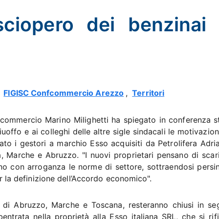
sciopero dei benzinai
,
FIGISC Confcommercio Arezzo
,
Territori
nfcommercio Marino Milighetti ha spiegato in conferenza 
offo e ai colleghi delle altre sigle sindacali le motivazion
to i gestori a marchio Esso acquisiti da Petrolifera Adria
 Marche e Abruzzo. "I nuovi proprietari pensano di scari
lano con arroganza le norme di settore, sottraendosi persin
per la definizione dell’Accordo economico".
o di Abruzzo, Marche e Toscana, resteranno chiusi in se
entrata nella proprietà alla Esso italiana SRL, che si rif