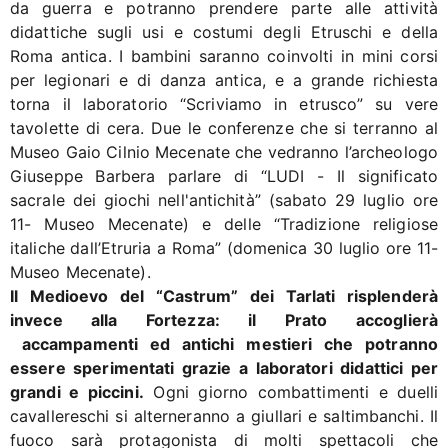
da guerra e potranno prendere parte alle attività
didattiche sugli usi e costumi degli Etruschi e della
Roma antica. I bambini saranno coinvolti in mini corsi
per legionari e di danza antica, e a grande richiesta
torna il laboratorio “Scriviamo in etrusco” su vere
tavolette di cera. Due le conferenze che si terranno al
Museo Gaio Cilnio Mecenate che vedranno l’archeologo
Giuseppe Barbera parlare di “LUDI - Il significato
sacrale dei giochi nell'antichità” (sabato 29 luglio ore
11- Museo Mecenate) e delle “Tradizione religiose
italiche dall’Etruria a Roma” (domenica 30 luglio ore 11-
Museo Mecenate).
Il Medioevo del “Castrum” dei Tarlati risplenderà
invece alla Fortezza: il Prato accoglierà
accampamenti ed antichi mestieri che potranno
essere sperimentati grazie a laboratori didattici per
grandi e piccini.
Ogni giorno combattimenti e duelli
cavallereschi si alterneranno a giullari e saltimbanchi. Il
fuoco sarà protagonista di molti spettacoli che