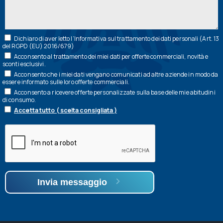
Dichiaro di aver letto l’
Informativa
sul trattamento dei dati personali (Art. 13
del RGPD (EU) 2016/679)
Acconsento al trattamento dei miei dati per offerte commerciali, novità e
sconti esclusivi.
Acconsento che i miei dati vengano comunicati ad altre aziende in modo da
essere informato sulle loro offerte commerciali.
Acconsento a ricevere offerte personalizzate sulla base delle mie abitudini
di consumo.
Accetta tutto ( scelta consigliata )
Invia messaggio