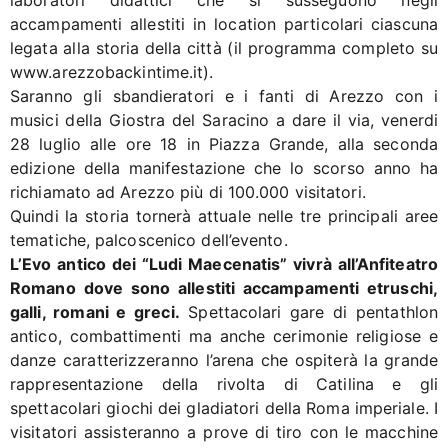
laboratori didattici che si susseguono negli
accampamenti allestiti in location particolari ciascuna
legata alla storia della città (il programma completo su
www.arezzobackintime.it).
Saranno gli sbandieratori e i fanti di Arezzo con i
musici della Giostra del Saracino a dare il via, venerdi
28 luglio alle ore 18 in Piazza Grande, alla seconda
edizione della manifestazione che lo scorso anno ha
richiamato ad Arezzo più di 100.000 visitatori.
Quindi la storia tornerà attuale nelle tre principali aree
tematiche, palcoscenico dell’evento.
L’Evo antico dei “Ludi Maecenatis” vivrà all’Anfiteatro
Romano dove sono allestiti accampamenti etruschi,
galli, romani e greci.
Spettacolari gare di pentathlon
antico, combattimenti ma anche cerimonie religiose e
danze caratterizzeranno l’arena che ospiterà la grande
rappresentazione della rivolta di Catilina e gli
spettacolari giochi dei gladiatori della Roma imperiale. I
visitatori assisteranno a prove di tiro con le macchine