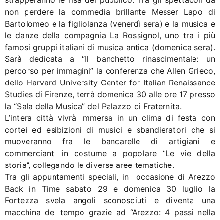
strapperanno le risa del pubblico. Tra gli spettacoli da
non perdere la commedia brillante Messer Lapo di
Bartolomeo e la figliolanza (venerdì sera) e la musica e
le danze della compagnia La Rossignol, uno tra i più
famosi gruppi italiani di musica antica (domenica sera).
Sarà dedicata a “Il banchetto rinascimentale: un
percorso per immagini” la conferenza che Allen Grieco,
dello Harvard University Center for Italian Renaissance
Studies di Firenze, terrà domenica 30 alle ore 17 presso
la “Sala della Musica” del Palazzo di Fraternita.
L’intera città vivrà immersa in un clima di festa con
cortei ed esibizioni di musici e sbandieratori che si
muoveranno fra le bancarelle di artigiani e
commercianti in costume a popolare “Le vie della
storia”, collegando le diverse aree tematiche.
Tra gli appuntamenti speciali, in occasione di Arezzo
Back in Time sabato 29 e domenica 30 luglio la
Fortezza svela angoli sconosciuti e diventa una
macchina del tempo grazie ad “Arezzo: 4 passi nella