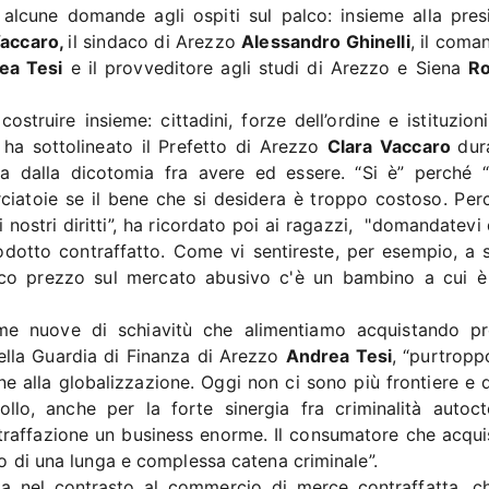
alcune domande agli ospiti sul palco: insieme alla pres
Vaccaro,
il sindaco di Arezzo
Alessandro Ghinelli
, il coma
ea Tesi
e il provveditore agli studi di Arezzo e Siena
Ro
ostruire insieme: cittadini, forze dell’ordine e istituzioni
 ha sottolineato il Prefetto di Arezzo
Clara Vaccaro
dur
a dalla dicotomia fra avere ed essere. “Si è” perché “
ciatoie se il bene che si desidera è troppo costoso. Per
 nostri diritti”, ha ricordato poi ai ragazzi, "domandatevi
prodotto contraffatto. Come vi sentireste, per esempio, a 
oco prezzo sul mercato abusivo c'è un bambino a cui è
e nuove di schiavitù che alimentiamo acquistando pr
della Guardia di Finanza di Arezzo
Andrea Tesi
, “purtropp
e alla globalizzazione. Oggi non ci sono più frontiere e 
ollo, anche per la forte sinergia fra criminalità autoc
ntraffazione un business enorme. Il consumatore che acqui
lo di una lunga e complessa catena criminale”.
ta nel contrasto al commercio di merce contraffatta, c