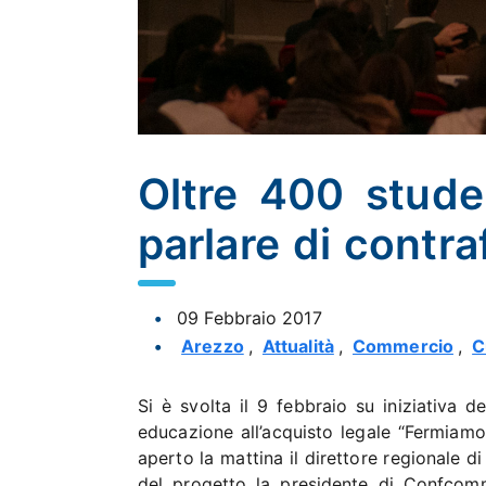
Oltre 400 studen
parlare di contr
09 Febbraio 2017
Arezzo
,
Attualità
,
Commercio
,
C
Si è svolta il 9 febbraio su iniziativa 
educazione all’acquisto legale “Fermiamo l
aperto la mattina il direttore regionale 
del progetto la presidente di Confcom