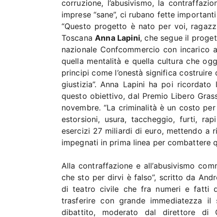
corruzione, l’abusivismo, la contraffazi
imprese “sane”, ci rubano fette important
“Questo progetto è nato per voi, ragazz
Toscana
Anna Lapini
, che segue il proge
nazionale Confcommercio con incarico all
quella mentalità e quella cultura che oggi
principi come l’onestà significa costruir
giustizia”. Anna Lapini ha poi ricordat
questo obiettivo, dal Premio Libero Grassi
novembre. “La criminalità è un costo per
estorsioni, usura, taccheggio, furti, ra
esercizi 27 miliardi di euro, mettendo a 
impegnati in prima linea per combattere q
Alla contraffazione e all’abusivismo com
che sto per dirvi è falso”, scritto da And
di teatro civile che fra numeri e fatti
trasferire con grande immediatezza il
dibattito, moderato dal direttore d