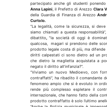
partecipato anche gli studenti ponendo 
Anna Lapini
, il Prefetto di Arezzo
Clara 
della Guardia di Finanza di Arezzo
Andr
Curtolo.
“La legalità, come la sicurezza, si deve c
siamo chiamati a questa responsabilità”,
dibattito
,
"la società di oggi è dominat
qualcosa, magari si prendono delle scor
prodotto legale costa di più, ma difende i
diritti calpestati ci sono dietro ad un 
che dietro la maglietta acquistata a p
negato il diritto all'infanzia?".
“Viviamo un nuovo Medioevo, con form
contraffatti”, ha ribadito il comandante 
fenomeno ampio che si è evoluto in ordin
rende più complesso espletare il contr
internazionale, che hanno fatto della co
prodotto contraffatto è solo l’ultimo anel
“Anche la Polizia municipale è impegna