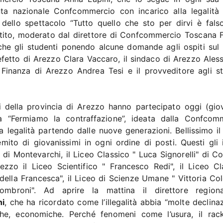
nta nazionale Confcommercio con incarico alla legalità 
dello spettacolo “Tutto quello che sto per dirvi è fals
ibattito, moderato dal direttore di Confcommercio Toscana 
che gli studenti ponendo alcune domande agli ospiti sul 
refetto di Arezzo Clara Vaccaro, il sindaco di Arezzo Ales
 Finanza di Arezzo Andrea Tesi e il provveditore agli st
ri della provincia di Arezzo hanno partecipato oggi (gio
va “Fermiamo la contraffazione”, ideata dalla Confcom
a legalità partendo dalle nuove generazioni. Bellissimo il
mito di giovanissimi in ogni ordine di posti. Questi gli is
 di Montevarchi, il Liceo Classico " Luca Signorelli" di C
ezzo il Liceo Scientifico " Francesco Redi", il Liceo Cl
 della Francesca", il Liceo di Scienze Umane " Vittoria Col
Fossombroni". Ad aprire la mattina il direttore region
ni
, che ha ricordato come l’illegalità abbia “molte declina
diche, economiche. Perché fenomeni come l’usura, il rack