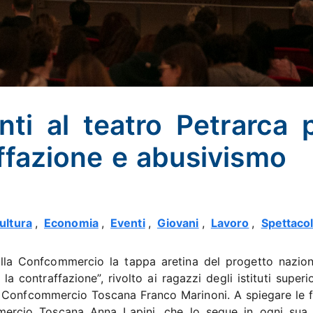
ti al teatro Petrarca 
affazione e abusivismo
ultura
,
Economia
,
Eventi
,
Giovani
,
Lavoro
,
Spettacol
della Confcommercio la tappa aretina del progetto nazion
a contraffazione”, rivolto ai ragazzi degli istituti superi
di Confcommercio Toscana Franco Marinoni. A spiegare le fi
mercio Toscana Anna Lapini, che lo segue in ogni sua