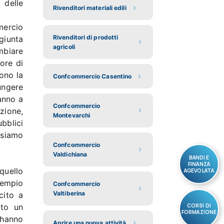
 delle
Rivenditori materiali edili
mercio
Rivenditori di prodotti
giunta
agricoli
mbiare
lore di
ono la
Confcommercio Casentino
ungere
 anno a
Confcommercio
zione,
Montevarchi
bblici
 siamo
Confcommercio
Valdichiana
BANDI E
FINANZA
quello
AGEVOLATA
sempio
Confcommercio
Valtiberina
cito a
ito un
CORSI DI
FORMAZIONE
 hanno
Aprire una nuova attività