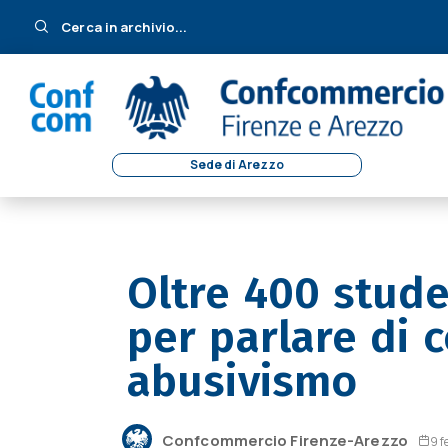
Cerca in archivio...
Sede di Arezzo
Oltre 400 stude
per parlare di 
abusivismo
Confcommercio Firenze-Arezzo
9 f