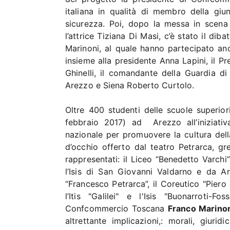
italiana in qualità di membro della giu
sicurezza. Poi, dopo la messa in scena 
l’attrice Tiziana Di Masi, c’è stato il d
Marinoni, al quale hanno partecipato an
insieme alla presidente Anna Lapini, il P
Ghinelli, il comandante della Guardia di
Arezzo e Siena Roberto Curtolo.
Oltre 400 studenti delle scuole superio
febbraio 2017) ad Arezzo all’iniziati
nazionale per promuovere la cultura dell
d’occhio offerto dal teatro Petrarca, gre
rappresentati: il Liceo “Benedetto Varchi”
l’Isis di San Giovanni Valdarno e da Ar
“Francesco Petrarca”, il Coreutico "Piero
l’Itis "Galilei" e l'Isis "Buonarroti-
Confcommercio Toscana
Franco Marino
altrettante implicazioni,: morali, giuri