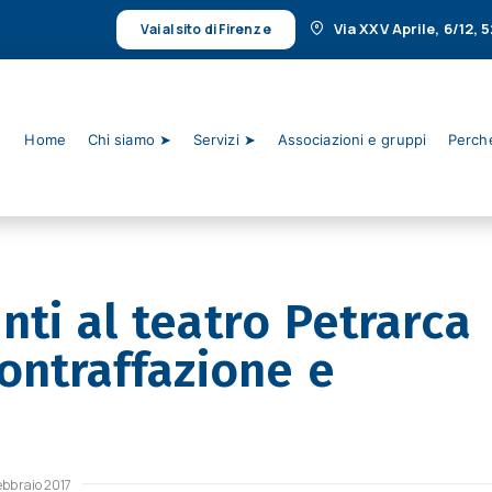
Via XXV Aprile, 6/12,
Vai al sito di Firenze
Home
Chi siamo ➤
Servizi ➤
Associazioni e gruppi
Perché
nti al teatro Petrarca
contraffazione e
ebbraio 2017