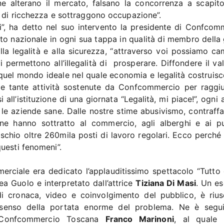
one alterano il mercato, falsano la concorrenza a scapito
i di ricchezza e sottraggono occupazione”.
i”, ha detto nel suo intervento la presidente di Confcom
tto nazionale in ogni sua tappa in qualità di membro della 
a legalità e alla sicurezza, “attraverso voi possiamo ca
 permettono all’illegalità di prosperare. Diffondere il va
e quel mondo ideale nel quale economia e legalità costruisc
o le tante attività sostenute da Confcommercio per raggi
 all’istituzione di una giornata “Legalità, mi piace!”, ogni
 le aziende sane. Dalle nostre stime abusivismo, contraffa
pine hanno sottratto al commercio, agli alberghi e ai pu
rischio oltre 260mila posti di lavoro regolari. Ecco perché
uesti fenomeni”.
merciale era dedicato l’applauditissimo spettacolo “Tutto 
rea Guolo e interpretato dall’attrice
Tiziana Di Masi
. Un e
 di cronaca, video e coinvolgimento del pubblico, è rius
 senso della portata enorme del problema. Ne è segu
i Confcommercio Toscana
Franco Marinoni
, al quale