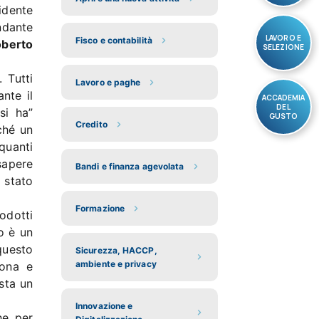
idente
ndante
LAVORO E
Fisco e contabilità
berto
SELEZIONE
. Tutti
Lavoro e paghe
ante il
ACCADEMIA
DEL
si ha”
GUSTO
Credito
ché un
 quanti
sapere
Bandi e finanza agevolata
 stato
Formazione
odotti
o è un
questo
Sicurezza, HACCP,
ambiente e privacy
tona e
sta un
Innovazione e
he per