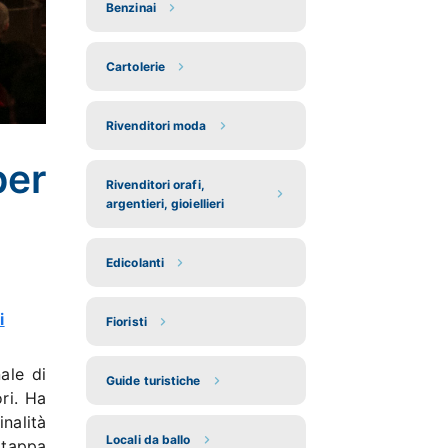
Benzinai
Cartolerie
Rivenditori moda
per
Rivenditori orafi,
argentieri, gioiellieri
Edicolanti
i
Fioristi
ale di
Guide turistiche
ori. Ha
nalità
Locali da ballo
 tappa