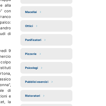
e alla
o” con
Macellai
Franco
palco:
Ottici
sandro
udi di
Panificatori
vedì 9
Pizzerie
mercio
 colpo
tituti
Psicologi
ortona,
assico
Pubblici esercizi
onna",
ale di
zioni e
Ristoratori
et, la