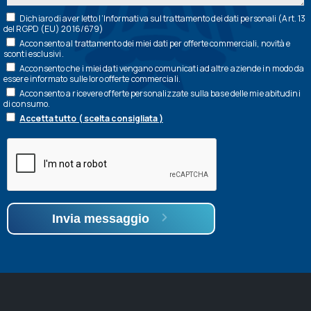
Dichiaro di aver letto l’
Informativa
sul trattamento dei dati personali (Art. 13
del RGPD (EU) 2016/679)
Acconsento al trattamento dei miei dati per offerte commerciali, novità e
sconti esclusivi.
Acconsento che i miei dati vengano comunicati ad altre aziende in modo da
essere informato sulle loro offerte commerciali.
Acconsento a ricevere offerte personalizzate sulla base delle mie abitudini
di consumo.
Accetta tutto ( scelta consigliata )
Invia messaggio