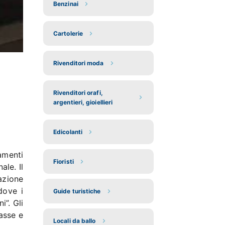
Benzinai
Cartolerie
Rivenditori moda
Rivenditori orafi,
argentieri, gioiellieri
Edicolanti
amenti
Fioristi
ale. Il
azione
dove i
Guide turistiche
i”. Gli
tasse e
Locali da ballo