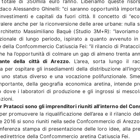
n totale di 350mila euro l’anno. Liberiamo queste risor
daco Alessandro Ghinelli: "ci saranno opportunità importan
re investimenti e capitali da fuori città. Il concetto di “e
valere anche per la riconversione delle aree urbane: nulla s
 L’architetto Massimiliano Baquè (Studio 3M+R): “lavoriamo
ionale di lungo periodo, ispirato a quanto avvenuto in 
rice della Confcommercio Catiuscia Fei: “il rilancio di Pratacc
he ha l’opportunità di colmare un gap di almeno trenta anni
ante della città di Arezzo.
L’area, sorta lungo il ra
a per ospitare gli insediamenti della distribuzione all’ing
 uno status diverso e una vocazione polifunzionale. Smes
importante, della geografia economica aretina, intende pr
dove i laboratori di produzione e gli ingrossi si mescol
azioni.
r Pratacci sono gli imprenditori riuniti all’interno del Co
er promuovere la riqualificazione dell’area e il rilancio de
e 2016 si sono riuniti nella sede Confcommercio di Arezzo 
onferenza stampa di presentazione delle loro idee, alla pr
cedirettrice della Confcommercio aretina Catiuscia Fei.