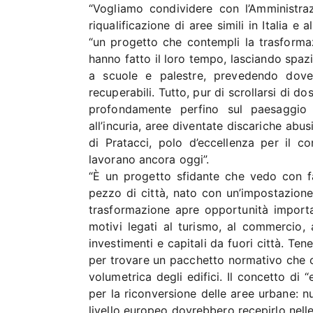
“Vogliamo condividere con l’Amministraz
riqualificazione di aree simili in Italia e
“un progetto che contempli la trasforma
hanno fatto il loro tempo, lasciando spazio
a scuole e palestre, prevedendo dove 
recuperabili. Tutto, pur di scrollarsi di dos
profondamente perfino sul paesaggio v
all’incuria, aree diventate discariche ab
di Pratacci, polo d’eccellenza per il co
lavorano ancora oggi”.
“È un progetto sfidante che vedo con f
pezzo di città, nato con un’impostazione
trasformazione apre opportunità importan
motivi legati al turismo, al commercio, a
investimenti e capitali da fuori città. Te
per trovare un pacchetto normativo che c
volumetrica degli edifici. Il concetto di 
per la riconversione delle aree urbane: nul
livello europeo dovrebbero recepirlo nelle