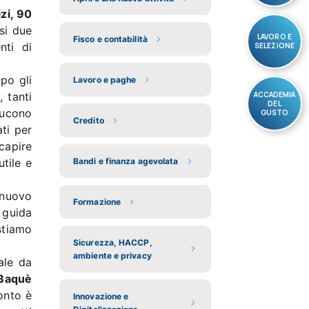
zi, 90
si due
LAVORO E
Fisco e contabilità
nti di
SELEZIONE
po gli
Lavoro e paghe
ACCADEMIA
 tanti
DEL
ducono
GUSTO
Credito
ti per
capire
tile e
Bandi e finanza agevolata
 nuovo
Formazione
 guida
stiamo
Sicurezza, HACCP,
ambiente e privacy
ale da
 Baquè
onto è
Innovazione e