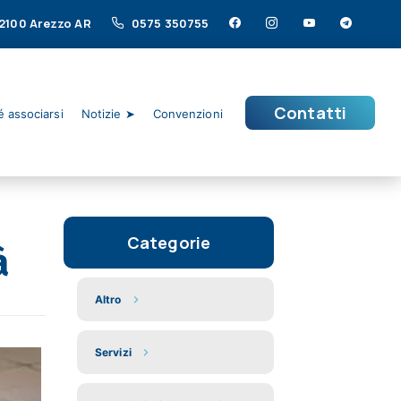
 52100 Arezzo AR
0575 350755
Contatti
 associarsi
Notizie ➤
Convenzioni
Categorie
à
Altro
Servizi