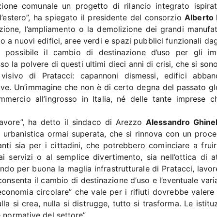
ione comunale un progetto di rilancio integrato ispirat
 all’estero”, ha spiegato il presidente del consorzio
Alberto 
zione, l’ampliamento o la demolizione dei grandi manufat
 a nuovi edifici, aree verdi e spazi pubblici funzionali dagl
possibile il cambio di destinazione d’uso per gli im
so la polvere di questi ultimi dieci anni di crisi, che si sono
isivo di Pratacci: capannoni dismessi, edifici abban
usive. Un’immagine che non è di certo degna del passato gl
mmercio all’ingrosso in Italia, né delle tante imprese c
avore”, ha detto il sindaco di Arezzo
Alessandro Ghinel
 urbanistica ormai superata, che si rinnova con un proce
ti sia per i cittadini, che potrebbero cominciare a fruir
i servizi o al semplice divertimento, sia nell’ottica di at
nendo per buona la maglia infrastrutturale di Pratacci, lav
onsenta il cambio di destinazione d’uso e l’eventuale vari
“economia circolare” che vale per i rifiuti dovrebbe valer
la si crea, nulla si distrugge, tutto si trasforma. Le istitu
 normative del settore”.