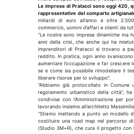
Le imprese di Pratacci sono oggi 420, qu
rappresentative del comparto artigianale
miliardi di euro all’anno e oltre 2.50
commercio, uomini d’affari e clienti da tutt
“Le nostre sono imprese dinamiche ma hann
anni della crisi, che anche qui ha mietu
imprenditori di Pratacci si trovano a p
reddito. In pratica, ogni anno svaniscon
aumentare l’occupazione e far crescere l
se e come sia possibile rimodellare il te
liberare risorse per lo sviluppo”.
“Abbiamo già protocollato in Comune un
regolamento urbanistico della città”, ha
condivise con l’Amministrazione per por
lavorando insieme all’architetto Massimil
“Stiamo mettendo a punto un modello di
costituire una road map nel percorso di r
(Studio 3M+R), che cura il progetto con l