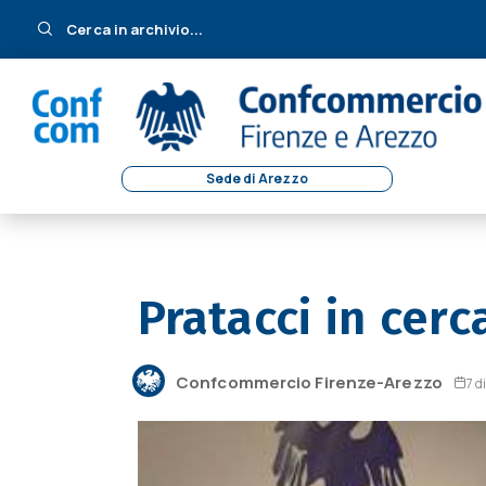
Cerca in archivio...
Sede di Arezzo
Pratacci in cerc
Confcommercio Firenze-Arezzo
7 d