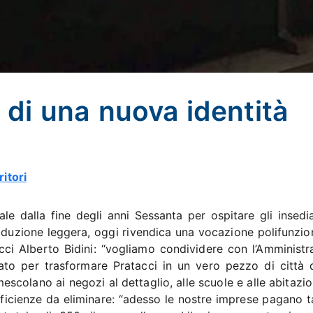
 di una nuova identità
ritori
ale dalla fine degli anni Sessanta per ospitare gli insedi
roduzione leggera, oggi rivendica una vocazione polifunzion
ci Alberto Bidini: “vogliamo condividere con l’Amministr
ato per trasformare Pratacci in un vero pezzo di città 
escolano ai negozi al dettaglio, alle scuole e alle abitazion
efficienze da eliminare: “adesso le nostre imprese pagano 