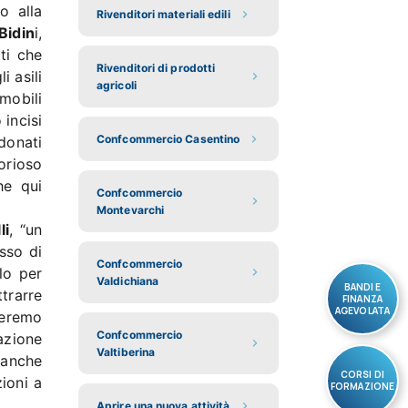
o alla
Rivenditori materiali edili
Bidin
i,
ti che
Rivenditori di prodotti
i asili
agricoli
mobili
 incisi
Confcommercio Casentino
donati
orioso
he qui
Confcommercio
Montevarchi
li
, “un
sso di
Confcommercio
lo per
Valdichiana
BANDI E
trarre
FINANZA
AGEVOLATA
oreremo
Confcommercio
azione
Valtiberina
e anche
CORSI DI
zioni a
FORMAZIONE
Aprire una nuova attività