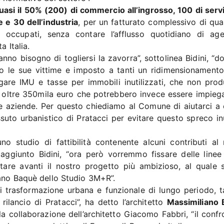
asi il 50% (200) di commercio all’ingrosso, 100 di servi
 e 30 dell’industria
, per un fatturato complessivo di qua
0 occupati, senza contare l’afflusso quotidiano di age
a Italia.
o bisogno di togliersi la zavorra”, sottolinea Bidini, “do
to le sue vittime e imposto a tanti un ridimensionamento,
agare IMU e tasse per immobili inutilizzati, che non pro
o oltre 350mila euro che potrebbero invece essere impiega
e aziende. Per questo chiediamo al Comune di aiutarci a 
ssuto urbanistico di Pratacci per evitare questo spreco inu
o studio di fattibilità contenente alcuni contributi al
 aggiunto Bidini, “ora però vorremmo fissare delle linee
tare avanti il nostro progetto più ambizioso, al quale 
iano Baquè dello Studio 3M+R”.
 trasformazione urbana e funzionale di lungo periodo, t
ilancio di Pratacci”, ha detto l’architetto
Massimiliano
a collaborazione dell’architetto Giacomo Fabbri, “il confr