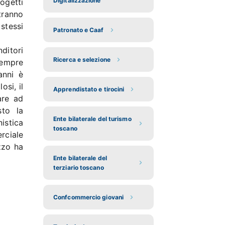
Digitalizzazione
rogetti
tranno
stessi
Patronato e Caaf
ditori
Ricerca e selezione
sempre
anni è
osi, il
Apprendistato e tirocini
are ad
sto la
Ente bilaterale del turismo
istica
toscano
rciale
zzo ha
Ente bilaterale del
terziario toscano
Confcommercio giovani