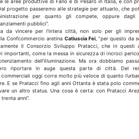
 le aree produttive di Fano e di Pesaro in Italia, e con p
Dal progetto passeremo alle strategie per attuarlo, che po
ministrazione per quanto gli compete, oppure dagli 
nanziamenti pubblici”.
a da vincere per l’intera città, non solo per gli impren
 della Confcommercio aretina
Catiuscia Fei
, “per questo da 
tamente il Consorzio Sviluppo Pratacci, che in questi 
vi importanti, come la messa in sicurezza di incroci pericol
l potenziamento dell’illuminazione. Ma ora dobbiamo pass
ero riportare in auge questa parte di città. Del re
 commerciali oggi corre molto più veloce di quanto l’urban
e. E se Pratacci fino agli anni Ottanta è stata polo comme
rovare un altro status. Una cosa è certa: con Pratacci Are
trenta anni”.