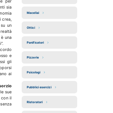
se per
ti sia
conomia
Macellai
i crea,
 su un
Ottici
realtà
i è una
Panificatori
”.
ccordo
rosso e
Pizzerie
si gli
oporsi
Psicologi
ano ai
nsorzio
Pubblici esercizi
lle sue
con il
Ristoratori
esenza