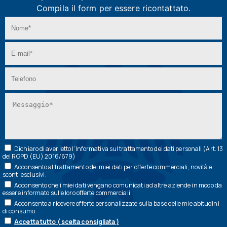
Compila il form per essere ricontattato.
Dichiaro di aver letto l’
Informativa
sul trattamento dei dati personali (Art. 13
del RGPD (EU) 2016/679)
Acconsento al trattamento dei miei dati per offerte commerciali, novità e
sconti esclusivi.
Acconsento che i miei dati vengano comunicati ad altre aziende in modo da
essere informato sulle loro offerte commerciali.
Acconsento a ricevere offerte personalizzate sulla base delle mie abitudini
di consumo.
Accetta tutto ( scelta consigliata )