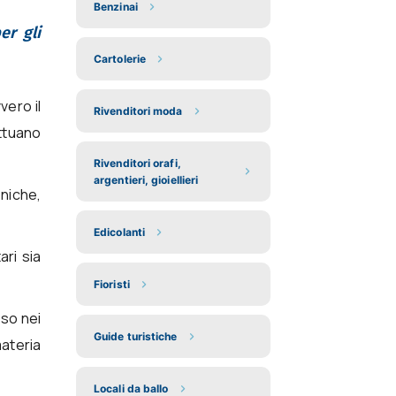
Benzinai
er gli
Cartolerie
vvero il
Rivenditori moda
ettuano
Rivenditori orafi,
argentieri, gioiellieri
oniche,
Edicolanti
ari sia
Fioristi
so nei
Guide turistiche
materia
Locali da ballo