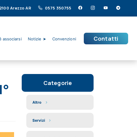
 52100 Arezzo AR
0575 350755
Contatti
 associarsi
Notizie ➤
Convenzioni
Categorie
1°
Altro
Servizi