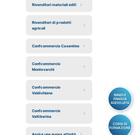
Rivenditori materiali edili
Rivenditori di prodotti
agricoli
Confcommercio Casentino
Confcommercio
Montevarchi
Confcommercio
Valdichiana
BANDI E
FINANZA
AGEVOLATA
Confcommercio
Valtiberina
CORSI DI
FORMAZIONE
Aprire una nuova attività