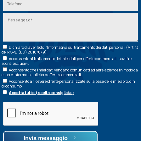
Dichiaro di aver letto l’
Informativa
sul trattamento dei dati personali (Art. 13
del RGPD (EU) 2016/679)
Acconsento al trattamento dei miei dati per offerte commerciali, novità e
sconti esclusivi.
Acconsento che i miei dati vengano comunicati ad altre aziende in modo da
essere informato sulle loro offerte commerciali.
Acconsento a ricevere offerte personalizzate sulla base delle mie abitudini
di consumo.
Accetta tutto ( scelta consigliata )
Invia messaggio