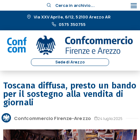
Cerca in archivio...
Via XXV Aprile, 6/12, 52100 Arezzo AR
0575 350755
Sede di Arezzo
Toscana diffusa, presto un bando
per il sostegno alla vendita di
giornali
Confcommercio Firenze-Arezzo
24 luglio 2025