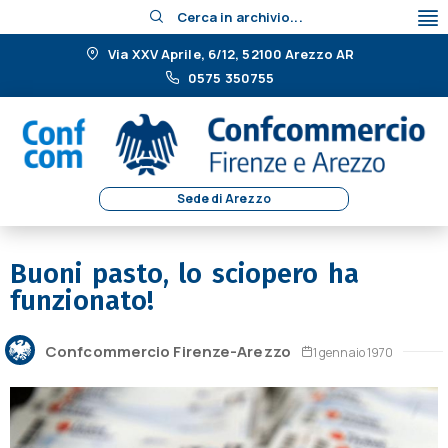
Cerca in archivio...
Via XXV Aprile, 6/12, 52100 Arezzo AR
0575 350755
Sede di Arezzo
Buoni pasto, lo sciopero ha
funzionato!
Confcommercio Firenze-Arezzo
1 gennaio 1970