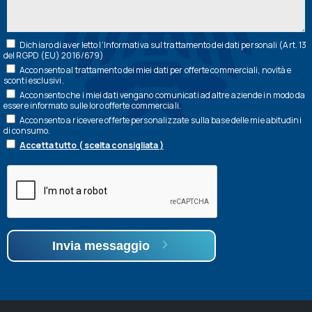
Dichiaro di aver letto l’
Informativa
sul trattamento dei dati personali (Art. 13
del RGPD (EU) 2016/679)
Acconsento al trattamento dei miei dati per offerte commerciali, novità e
sconti esclusivi.
Acconsento che i miei dati vengano comunicati ad altre aziende in modo da
essere informato sulle loro offerte commerciali.
Acconsento a ricevere offerte personalizzate sulla base delle mie abitudini
di consumo.
Accetta tutto ( scelta consigliata )
Invia messaggio