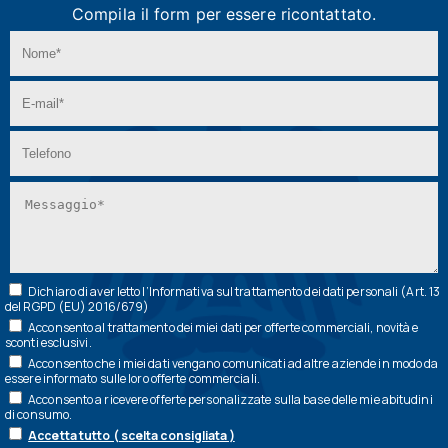
Compila il form per essere ricontattato.
Dichiaro di aver letto l’
Informativa
sul trattamento dei dati personali (Art. 13
del RGPD (EU) 2016/679)
Acconsento al trattamento dei miei dati per offerte commerciali, novità e
sconti esclusivi.
Acconsento che i miei dati vengano comunicati ad altre aziende in modo da
essere informato sulle loro offerte commerciali.
Acconsento a ricevere offerte personalizzate sulla base delle mie abitudini
di consumo.
Accetta tutto ( scelta consigliata )