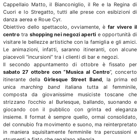
Cappellaio Matto, il Bianconiglio, il Re e la Regina di
Cuori e lo Stregatto, tutti alle prese con esibizioni di
danza aerea e Roue Cyr.
Obiettivo dello spettacolo, ovviamente, è
far vivere il
centro
tra
shopping nei negozi aperti
e opportunità di
visitare le bellezze artistiche con la famiglia e gli amici.
Le animazioni, infatti, saranno itineranti, con alcune
piacevoli “incursioni” tra i clienti di bar e negozi.
Il secondo appuntamento di ottobre è fissato per
sabato 27 ottobre con “Musica al Centro
”, concerto
itinerante della
Girlesque Street Band
, la prima ed
unica
marching band
italiana tutta al femminile,
composta da giovanissime musiciste toscane che
strizzano l’occhio al Burlesque, ballando, suonando e
giocando con il pubblico con grinta ed eleganza
insieme. Il format è sempre quello, ormai consolidato,
del connubio fra movimento e suono, ma reinterpretato
in maniera squisitamente femminile tra percussioni e
strumenti a fiato che regalano allegria.