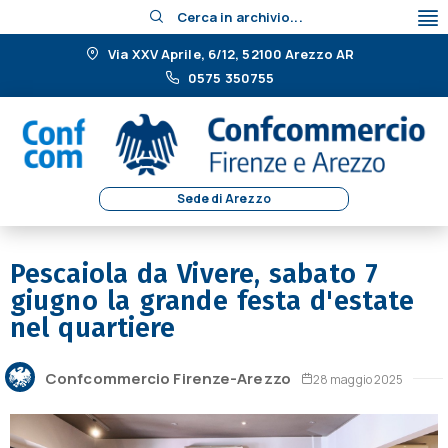
Cerca in archivio...
Via XXV Aprile, 6/12, 52100 Arezzo AR
0575 350755
Sede di Arezzo
Pescaiola da Vivere, sabato 7
giugno la grande festa d'estate
nel quartiere
Confcommercio Firenze-Arezzo
28 maggio 2025