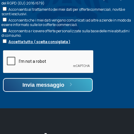
del RGPD (EU) 2016/679)
Acconsento al trattamento dei miei dati per offerte commerciali, novità e
sconti esclusivi.
Acconsento che i miei dati vengano comunicati ad altre aziende in modo da
essere informato sulle loro offerte commerciali.
Acconsento a ricevere offerte personalizzate sulla base delle mie abitudini
di consumo.
Accetta tutto ( scelta consigliata )
Invia messaggio