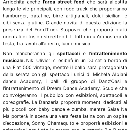
Arricchita anche
l’area street food
che sarà allestita
lungo le vie principali, con food truck che proporranno
hamburger, patatine, birre artigianali, dolci siciliani e
cibi senza glutine. Grande novità di questa edizione la
presenza del FoodTruck Stopover che proporrà piatti
orientali di fusion streetfood. Il tutto in un’atmosfera di
festa, tra tavoli all’aperto, luci e musica.
Non mancheranno gli
spettacoli
e l’
intrattenimento
musicale.
Niki Ulivieri si esibirà in un DJ set a bordo di
una Fiat 500 vintage, mentre il ballo sarà protagonista
della serata con gli spettacoli unici di Michela Albiani
dance Academy, i balli di gruppo di Danz’Oasi e
l’intrattenimento di Dream Dance Academy. Scuole che
coinvolgeranno il pubblico con esibizioni, spettacoli e
coreografie. La Danzeria proporrà momenti dedicati ai
più piccoli con baby dance e zumba, mentre Salsa Na
Mà porterà in scena una vera festa latina con un ospite
d’eccezione, Sonny Chamaquito e proporrà esibizioni e
animazioni per tutta la serata con la grande Big Rueda