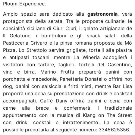
Ploom Experience.
Ampio spazio sarà dedicato alla
gastronomia
, vera
protagonista della serata. Tra le proposte culinarie: le
specialità siciliane di Ciuri Ciuri, il gelato artigianale de
Il Gelatone, i bomboloni e gli snack salati della
Pasticceria Crivaro e la pinsa romana proposta da Mò
Pizza. Lo Strettoio servirà grigliate, tortelli alla piastra
e antipasti toscani, mentre La Wineria accoglierà i
visitatori con tartare, taglieri, tortelli del Casentino,
vino e birra. Marino Frutta preparerà panini con
porchetta e macedonie, Panetteria Donatello offrirà hot
dog, panini con salsiccia e fritti misti, mentre Bar Lisa
proporrà una cena su prenotazione con drink e cocktail
accompagnati. Caffè Dany offrirà panini e cena con
carne alla brace e confermerà il tradizionale
appuntamento con la musica di Klang on The Street
con drink, cocktail e intrattenimento. La cena è
possibile prenotarla al seguente numero: 3345625356.