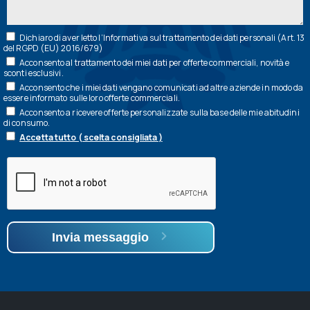
Dichiaro di aver letto l’
Informativa
sul trattamento dei dati personali (Art. 13
del RGPD (EU) 2016/679)
Acconsento al trattamento dei miei dati per offerte commerciali, novità e
sconti esclusivi.
Acconsento che i miei dati vengano comunicati ad altre aziende in modo da
essere informato sulle loro offerte commerciali.
Acconsento a ricevere offerte personalizzate sulla base delle mie abitudini
di consumo.
Accetta tutto ( scelta consigliata )
Invia messaggio