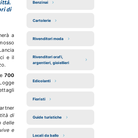
ittà.
Benzinai
ri di
Cartolerie
nerà a
Rivenditori moda
omosso
Lancia
i e il
Rivenditori orafi,
argentieri, gioiellieri
zo.
re
700
Edicolanti
 Logge
ettagli
Fioristi
artner
tità di
Guide turistiche
 delle
 vive e
Locali da ballo