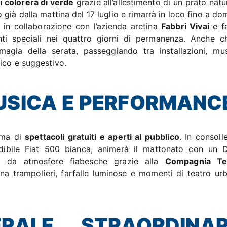
i colorerà di verde
grazie all’allestimento di un prato natu
 già dalla mattina del 17 luglio e rimarrà in loco fino a d
 in collaborazione con l’azienda aretina
Fabbri Vivai
e f
ti speciali nei quattro giorni di permanenza. Anche c
magia della serata, passeggiando tra installazioni, mu
ico e suggestivo.
USICA E PERFORMANC
mma di
spettacoli gratuiti e aperti al pubblico
. In consoll
ibile Fiat 500 bianca, animerà il mattonato con un 
to da atmosfere fiabesche grazie alla
Compagnia Tea
na trampolieri, farfalle luminose e momenti di teatro ur
RALE STRAORDINAR