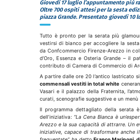
Giovedì 17 luglio l’appuntamento più ra
Oltre 700 ospiti attesi per la sesta ed
piazza Grande. Presentato giovedì 10 lu
Tutto è pronto per la serata più glamour
vestirsi di bianco per accogliere la sest
da Confcommercio Firenze-Arezzo in colla
d’Oro, Essenza e Osteria Grande – il pat
contributo di Camera di Commercio di Ar
A partire dalle ore 20 l’antico lastricato 
commensali vestiti in total white
cenerann
Vasari e il palazzo della Fraternita, l’at
curati, scenografie suggestive e un menù 
Il programma dettagliato della serata è
dell’iniziativa:
“La Cena Bianca è un’esperi
Arezzo e la sua capacità di attrarre. Un
iniziative, capace di trasformare anche il
frequentate”, ha detto
Franco Marinoni, 