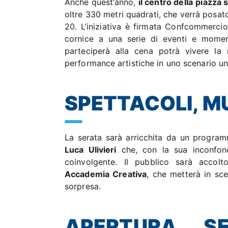
Anche quest’anno,
il centro della
piazza s
oltre 330 metri quadrati, che verrà posato
20. L’iniziativa è firmata Confcommercio
cornice a una serie di eventi e momen
parteciperà alla cena potrà vivere la 
performance artistiche in uno scenario un
SPETTACOLI, M
La serata sarà arricchita da un progra
Luca Ulivieri
che, con la sua inconfond
coinvolgente. Il pubblico sarà accol
Accademia Creativa
, che metterà in sce
sorpresa.
APERTURA SE