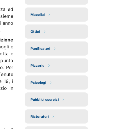
zza ed
Macellai
nsieme
i anno
.
Ottici
izione
ogli e
Panificatori
otta e
 punto
Pizzerie
o. Per
Tenute
e 19, i
Psicologi
zio in
Pubblici esercizi
Ristoratori