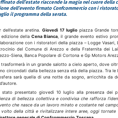
ffinato dell’estate riaccende la magia nel cuore della c
izione dell’evento firmato Confcommercio con i ristorato
glio il programma della serata.
 dell’estate aretina.
Giovedì 17 luglio
piazza Grande tor
a edizione della
Cena Bianca
, il grande evento estivo pr
borazione con i ristoratori della piazza – Logge Vasari, 
rocinio del Comune di Arezzo e della Fraternita dei Laic
ezzo-Siena, Banca Popolare di Cortona e Gp Motors Arez
si trasformerà in un grande salotto a cielo aperto, dove olt
o circondati dalla bellezza senza età della piazza. Tra le
mosfera sarà quella di una notte da sogno, arricchita da d
d’autore.
 stato presentato giovedì 10 luglio alla presenza dei p
enza di bellezza collettiva e condivisa che rafforza l’iden
 evento che nasce da un lavoro mirato e costante nel campo
 volto della città e rivitalizzare intere aree, oggi tornate
direttore generale di Confcommercio Toscana
.