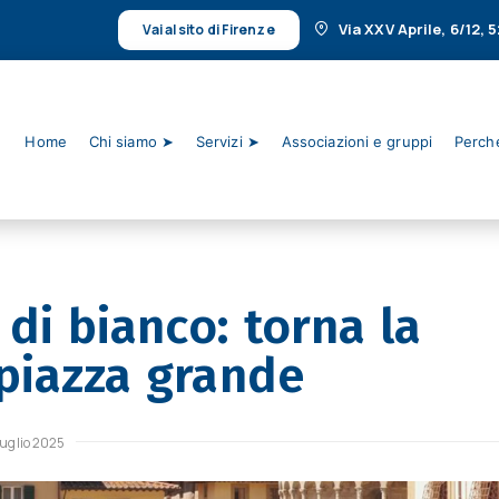
Via XXV Aprile, 6/12,
Vai al sito di Firenze
Home
Chi siamo ➤
Servizi ➤
Associazioni e gruppi
Perché
 di bianco: torna la
piazza grande
luglio 2025