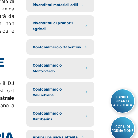
rale di
Rivenditori materiali edili
omenica
arà da
hi non
Rivenditori di prodotti
agricoli
sica e
Confcommercio Casentino
E
Confcommercio
Montevarchi
e il DJ
Confcommercio
DJ set
Valdichiana
BANDI E
trale
FINANZA
bano a
AGEVOLATA
Confcommercio
Valtiberina
CORSI DI
FORMAZIONE
IA
Aprire una nuova attività