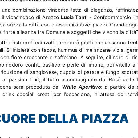
i una combinazione vincente fatta di eleganza, raffinate
 il vicesindaco di Arezzo
Lucia Tanti
- Confcommercio, i
alorizza la città con queste iniziative: piazza Grande ogn
la forte alleanza tra Comune e soggetti che vivono la città”
ttro ristoranti coinvolti, proporrà piatti che uniscono
trad
li
. Si inizierà con tacos, hummus di melanzane viola, germ
con fiore croccante e zafferano. A seguire, cilindro di ric
omodoro confit, basilico e perle di limone, poi vitello al
 riduzione di sangiovese, cupola di patate e fungo scottat
 al passion fruit, il tutto accompagnato dal Rosé delle 
a cena sarà preceduta dal
White Aperitivo
: a partire dall
 drink speciali creati per l’occasione, in attesa del servi
CUORE DELLA PIAZZA