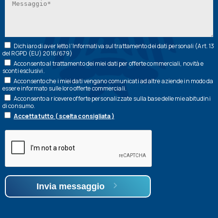
Dichiaro di aver letto l’
Informativa
sul trattamento dei dati personali (Art. 13
del RGPD (EU) 2016/679)
Acconsento al trattamento dei miei dati per offerte commerciali, novità e
sconti esclusivi.
Acconsento che i miei dati vengano comunicati ad altre aziende in modo da
essere informato sulle loro offerte commerciali.
Acconsento a ricevere offerte personalizzate sulla base delle mie abitudini
di consumo.
Accetta tutto ( scelta consigliata )
Invia messaggio