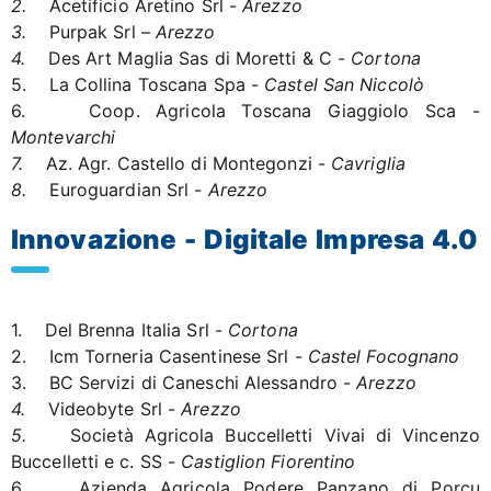
2.
Acetificio Aretino Srl -
Arezzo
3.
Purpak Srl –
Arezzo
4.
Des Art Maglia Sas di Moretti & C -
Cortona
5. La Collina Toscana Spa -
Castel San Niccolò
6. Coop. Agricola Toscana Giaggiolo Sca -
Montevarchi
7.
Az. Agr. Castello di Montegonzi -
Cavriglia
8.
Euroguardian Srl -
Arezzo
Innovazione - Digitale Impresa 4.0
1. Del Brenna Italia Srl -
Cortona
2. Icm Torneria Casentinese Srl -
Castel Focognano
3. BC Servizi di Caneschi Alessandro -
Arezzo
4.
Videobyte Srl -
Arezzo
5.
Società Agricola Buccelletti Vivai di Vincenzo
Buccelletti e c. SS -
Castiglion Fiorentino
6. Azienda Agricola Podere Panzano di Porcu