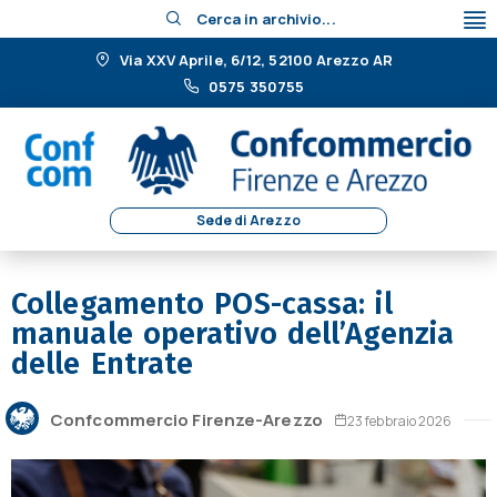
Cerca in archivio...
Via XXV Aprile, 6/12, 52100 Arezzo AR
0575 350755
Sede di Arezzo
Collegamento POS-cassa: il
manuale operativo dell’Agenzia
delle Entrate
Confcommercio Firenze-Arezzo
23 febbraio 2026