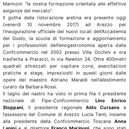
Marinoni: “la nostra formazione orientata alle effettive
esigenze del mercato”.
Il gotha della ristorazione aretina era presente oggi
(venerdì 10 novembre 2017) ad Arezzo per
l’inaugurazione ufficiale dei nuovi locali dell’Accademia
del Gusto, la scuola di formazione e aggiornamento
per i professionisti dell’enogastronomia aperta dalla
Confcommercio nel 2002 presso Villa Occhini e ora
trasferita a Pratacci, in via Newton 34. Oltre 400metri
quadrati attrezzati per ospitare corsi, esercitazioni
pratiche e stage, impreziositi in questi giorni dalle
opere del maestro Adriano Maraldi nell’allestimento
curato da Barbara Rossi.
Il taglio del nastro ha visto in prima fila il presidente
nazionale di Fipe-Confcommercio
Lino Enrico
Stoppani
, il presidente regionale
Aldo Cursano
e
l’assessore del Comune di Arezzo Lucia Tanti, insieme
alla presidente della Confcommercio Toscana
Anna
Lapini
e al direttore
Franco Marinoni
, che sono stati