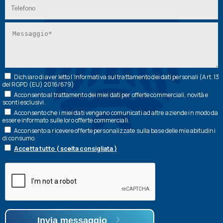
Dichiaro di aver letto l’
Informativa
sul trattamento dei dati personali (Art. 13
del RGPD (EU) 2016/679)
Acconsento al trattamento dei miei dati per offerte commerciali, novità e
sconti esclusivi.
Acconsento che i miei dati vengano comunicati ad altre aziende in modo da
essere informato sulle loro offerte commerciali.
Acconsento a ricevere offerte personalizzate sulla base delle mie abitudini
di consumo.
Accetta tutto ( scelta consigliata )
Invia messaggio