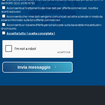
del RGPD (EU) 2016/679)
Acconsento al trattamento dei miei dati per offerte commerciali, novità e
sconti esclusivi.
Acconsento che i miei dati vengano comunicati ad altre aziende in modo da
essere informato sulle loro offerte commerciali.
Acconsento a ricevere offerte personalizzate sulla base delle mie abitudini
di consumo.
Accetta tutto ( scelta consigliata )
Invia messaggio