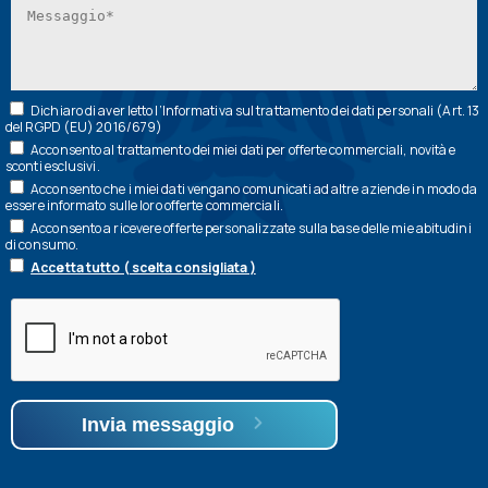
Dichiaro di aver letto l’
Informativa
sul trattamento dei dati personali (Art. 13
del RGPD (EU) 2016/679)
Acconsento al trattamento dei miei dati per offerte commerciali, novità e
sconti esclusivi.
Acconsento che i miei dati vengano comunicati ad altre aziende in modo da
essere informato sulle loro offerte commerciali.
Acconsento a ricevere offerte personalizzate sulla base delle mie abitudini
di consumo.
Accetta tutto ( scelta consigliata )
Invia messaggio