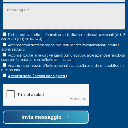
Dichiaro di aver letto l’
Informativa
sul trattamento dei dati personali (Art. 13
del RGPD (EU) 2016/679)
Acconsento al trattamento dei miei dati per offerte commerciali, novità e
sconti esclusivi.
Acconsento che i miei dati vengano comunicati ad altre aziende in modo da
essere informato sulle loro offerte commerciali.
Acconsento a ricevere offerte personalizzate sulla base delle mie abitudini
di consumo.
Accetta tutto ( scelta consigliata )
Invia messaggio