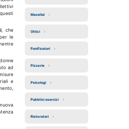
lettivi
questi
Macellai
i
, che
Ottici
 per le
mentre
Panificatori
 donne
Pizzerie
nuto ad
misure
iali e
Psicologi
amento,
Pubblici esercizi
 nuova
stenza
Ristoratori