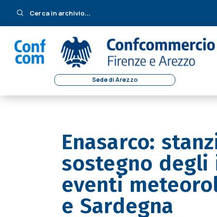
Cerca in archivio...
Sede di Arezzo
Enasarco: stanz
sostegno degli i
eventi meteorolo
e Sardegna