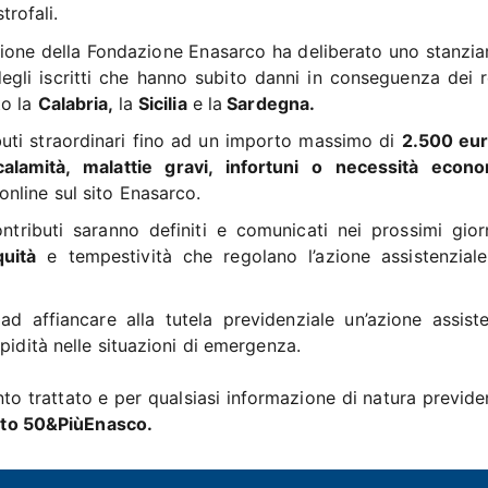
trofali.
zione della Fondazione Enasarco ha deliberato uno stanzi
egli iscritti che hanno subito danni in conseguenza dei r
to la
Calabria,
la
Sicilia
e la
Sardegna.
buti straordinari fino ad un importo massimo di
2.500 eu
calamità, malattie gravi, infortuni o necessità econ
nline sul sito Enasarco.
ntributi saranno definiti e comunicati nei prossimi giorn
quità
e tempestività che regolano l’azione assistenziale
 affiancare alla tutela previdenziale un’azione assiste
pidità nelle situazioni di emergenza.
to trattato e per qualsiasi informazione di natura previden
to 50&PiùEnasco.