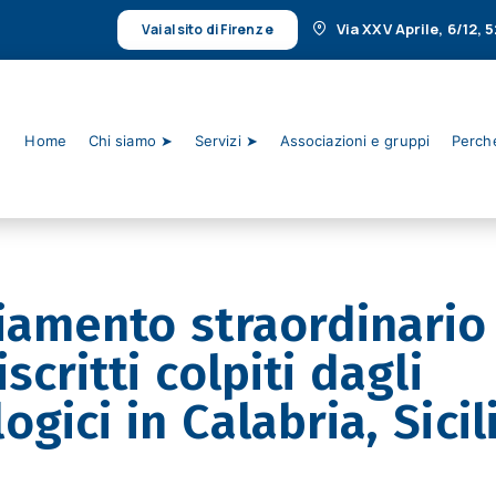
Via XXV Aprile, 6/12,
Vai al sito di Firenze
Home
Chi siamo ➤
Servizi ➤
Associazioni e gruppi
Perché
iamento straordinario
scritti colpiti dagli
gici in Calabria, Sicil