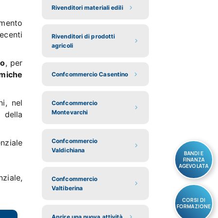
Rivenditori materiali edili
amento
ecenti
Rivenditori di prodotti
agricoli
ro
, per
omiche
Confcommercio Casentino
i, nel
Confcommercio
Montevarchi
 della
Confcommercio
nziale
Valdichiana
BANDI E
FINANZA
AGEVOLATA
ziale,
Confcommercio
Valtiberina
CORSI DI
FORMAZIONE
Aprire una nuova attività