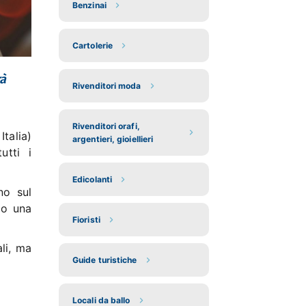
Benzinai
Cartolerie
rà
Rivenditori moda
Rivenditori orafi,
 Italia)
argentieri, gioiellieri
utti i
Edicolanti
o sul
 o una
Fioristi
ali, ma
Guide turistiche
Locali da ballo