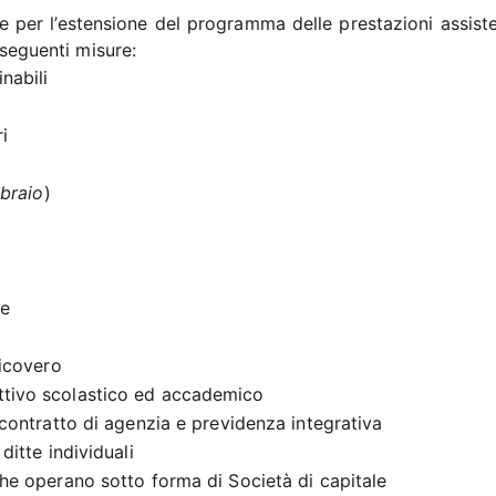
 per l’estensione del programma delle prestazioni assisten
 seguenti misure:
nabili
i
bbraio
)
ie
ricovero
ttivo scolastico ed accademico
 contratto di agenzia e previdenza integrativa
ditte individuali
che operano sotto forma di Società di capitale