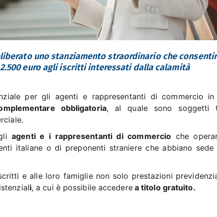
eliberato uno stanziamento straordinario che consenti
500 euro agli iscritti interessati dalla calamità
nziale per gli agenti e rappresentanti di commercio
in
omplementare obbligatoria
, al quale sono soggetti t
rciale.
gli
agenti e i rappresentanti di commercio
che operan
enti italiane o di preponenti straniere che abbiano sede
ritti e alle loro famiglie non solo prestazioni previdenzi
stenzial
i
, a cui è possibile accedere
a titolo gratuito.