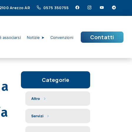
 52100 Arezzo AR
0575 350755
Contatti
 associarsi
Notizie ➤
Convenzioni
Categorie
 a
Altro
ia
Servizi