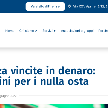
Via XXV Aprile, 6/12,
Vai al sito di Firenze
Home
Chi siamo ➤
Servizi ➤
Associazioni e gruppi
Perché
a vincite in denaro:
ni per i nulla osta
 giugno 2022