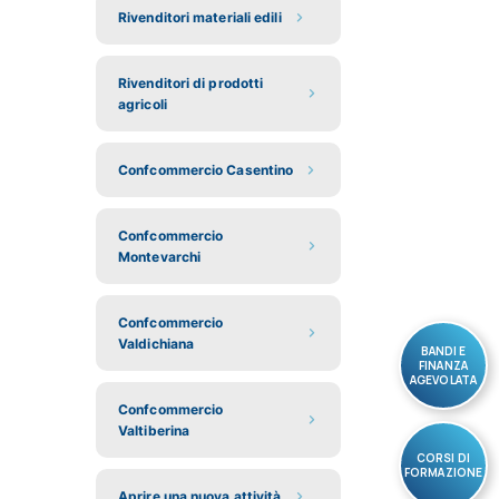
Rivenditori materiali edili
Rivenditori di prodotti
agricoli
Confcommercio Casentino
Confcommercio
Montevarchi
Confcommercio
Valdichiana
BANDI E
FINANZA
AGEVOLATA
Confcommercio
Valtiberina
CORSI DI
FORMAZIONE
Aprire una nuova attività