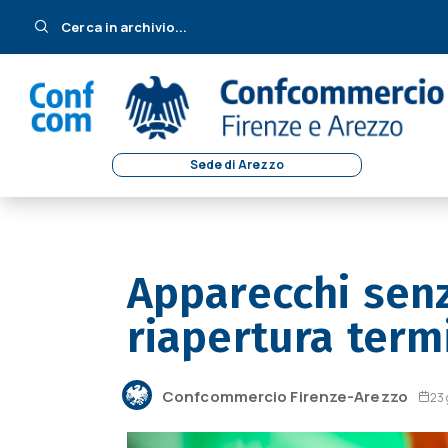
Cerca in archivio...
Sede di Arezzo
Apparecchi senz
riapertura termi
Confcommercio Firenze-Arezzo
23