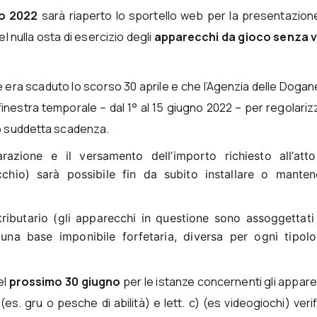
io 2022
sarà riaperto lo sportello web per la presentazione
el nulla osta di esercizio degli
apparecchi da gioco senza v
e era scaduto lo scorso 30 aprile e che l’Agenzia delle Dogan
inestra temporale – dal 1° al 15 giugno 2022 – per regolariz
to suddetta scadenza.
arazione e il versamento dell’importo richiesto all’atto
hio) sarà possibile fin da subito installare o manten
ributario (gli apparecchi in questione sono assoggettati al
una base imponibile forfetaria, diversa per ogni tipolo
el
prossimo 30 giugno
per le istanze concernenti gli appare
 (es. gru o pesche di abilità) e lett. c) (es videogiochi) verif