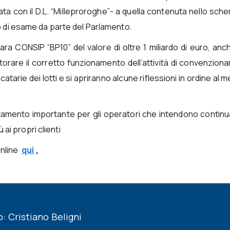
ogata con il D.L. “Milleproroghe”- a quella contenuta nello sch
o di esame da parte del Parlamento.
gara CONSIP “BP10” del valore di oltre 1 miliardo di euro, an
 monitorare il corretto funzionamento dell’attività di convenzio
atarie dei lotti e si apriranno alcune riflessioni in ordine al 
tamento importante per gli operatori che intendono continu
 ai propri clienti
online
qui
.
 Cristiano Beligni