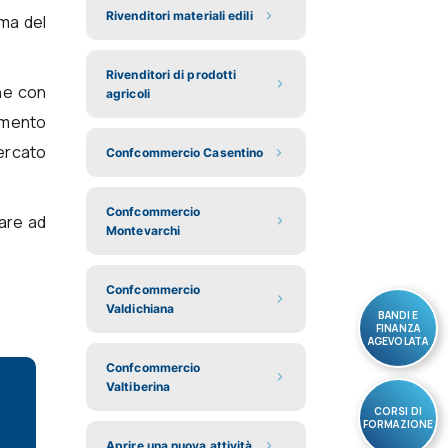
Rivenditori materiali edili
ema del
Rivenditori di prodotti
che con
agricoli
namento
mercato
Confcommercio Casentino
Confcommercio
are ad
Montevarchi
Confcommercio
Valdichiana
BANDI E
FINANZA
AGEVOLATA
Confcommercio
Valtiberina
CORSI DI
FORMAZIONE
Aprire una nuova attività