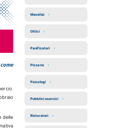
Macellai
Ottici
Panificatori
i come
Pizzerie
Psicologi
ercio.
ebbraio
Pubblici esercizi
Ristoratori
e delle
mativa