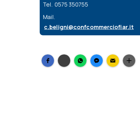
Tel. 0575 350755
Mail.
c.beligni@confcommerciofiar.it