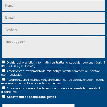
Dichiaro di aver letto l’
Informativa
sul trattamento dei dati personali (Art. 13
del RGPD (EU) 2016/679)
Acconsento al trattamento dei miei dati per offerte commerciali, novità e
sconti esclusivi.
Acconsento che i miei dati vengano comunicati ad altre aziende in modo da
essere informato sulle loro offerte commerciali.
Acconsento a ricevere offerte personalizzate sulla base delle mie abitudini
di consumo.
Accetta tutto ( scelta consigliata )