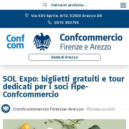
Cerca in archivio...
Via XXV Aprile, 6/12, 52100 Arezzo AR
0575 350755
Sede di Arezzo
SOL Expo: biglietti gratuiti e tour
dedicati per i soci Fipe-
Confcommercio
Confcommercio Firenze-Arezzo
9 febbraio 2026