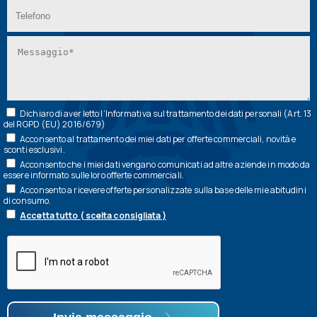
Dichiaro di aver letto l’
Informativa
sul trattamento dei dati personali (Art. 13
del RGPD (EU) 2016/679)
Acconsento al trattamento dei miei dati per offerte commerciali, novità e
sconti esclusivi.
Acconsento che i miei dati vengano comunicati ad altre aziende in modo da
essere informato sulle loro offerte commerciali.
Acconsento a ricevere offerte personalizzate sulla base delle mie abitudini
di consumo.
Accetta tutto ( scelta consigliata )