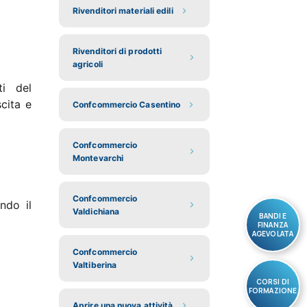
Rivenditori materiali edili
Rivenditori di prodotti
agricoli
ti del
cita e
Confcommercio Casentino
Confcommercio
Montevarchi
Confcommercio
ndo il
Valdichiana
BANDI E
FINANZA
AGEVOLATA
Confcommercio
Valtiberina
CORSI DI
FORMAZIONE
Aprire una nuova attività