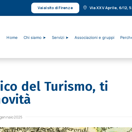
Via XXV Aprile, 6/12,
Vai al sito di Firenze
Home
Chi siamo ➤
Servizi ➤
Associazioni e gruppi
Perché
co del Turismo, ti
ovità
 gennaio 2025