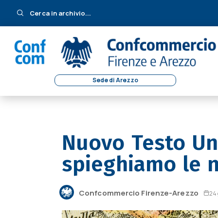
Cerca in archivio...
Sede di Arezzo
Nuovo Testo Uni
spieghiamo le n
Confcommercio Firenze-Arezzo
24