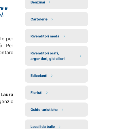
Benzinai
ve e
).
Cartolerie
Rivenditori moda
le per
à. Per
rontare
Rivenditori orafi,
argentieri, gioiellieri
Edicolanti
Fioristi
a
Laura
agenzie
Guide turistiche
Locali da ballo