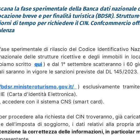
scana la fase sperimentale della Banca dati nazionale 
ocazione breve e per finalità turistica (BDSR). Strutture
iorni di tempo per richiedere il CIN. Confcommercio offr
ulenza
fase sperimentale di rilascio del Codice Identificativo Naz
zionale delle strutture ricettive e degli immobili in loc
biamo scritto
qui
) e dal 1° settembre scatteranno i 60 gi
uali saranno in vigore le sanzioni previste dal DL 145/2023.
//bdsr.ministeroturismo.gov.it/
) esclusivamente tramit
IE (Carta d'Identità Elettronica).
, accedere con il sistema CNS (smart card).
r procedere alla richiesta del CIN troveranno, già caricat
 e dell'imposta di soggiorno, i dati relativi alla propria at
ttenzione la correttezza delle informazioni, in particolar 
ppresentante.