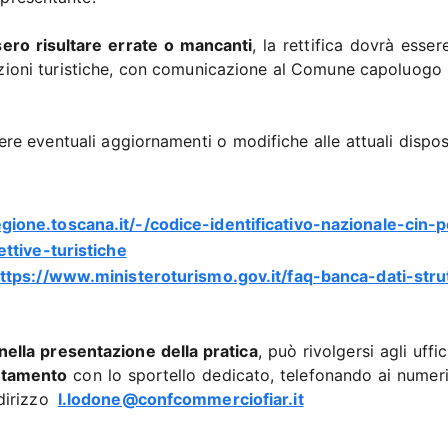
ero risultare errate o mancanti
, la rettifica dovrà esser
azioni turistiche, con comunicazione al Comune capoluogo -
re eventuali aggiornamenti o modifiche alle attuali disposi
gione.toscana.it/-/codice-identificativo-nazionale-cin-p
ettive-turistiche
ttps://www.ministeroturismo.gov.it/faq-banca-dati-stru
nella presentazione della pratica
, può rivolgersi agli uffic
ntamento
con lo sportello dedicato, telefonando ai numer
dirizzo
l.lodone@confcommerciofiar.it