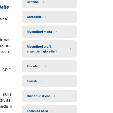
Benzinai
delle
Cartolerie
e il
Rivenditori moda
ionale
azione
Rivenditori orafi,
orni di
argentieri, gioiellieri
Edicolanti
e SPID
Fioristi
i sulla
Guide turistiche
tività,
modo il
Locali da ballo