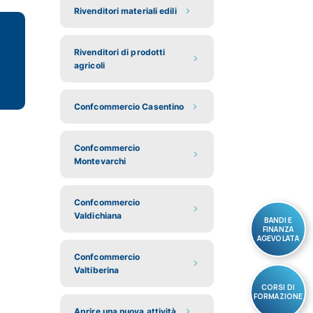
Rivenditori materiali edili
Rivenditori di prodotti
agricoli
Confcommercio Casentino
Confcommercio
Montevarchi
Confcommercio
Valdichiana
BANDI E
FINANZA
AGEVOLATA
Confcommercio
Valtiberina
CORSI DI
FORMAZIONE
Aprire una nuova attività