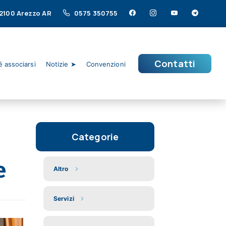
 52100 Arezzo AR
0575 350755
Contatti
 associarsi
Notizie ➤
Convenzioni
Categorie
e
Altro
Servizi