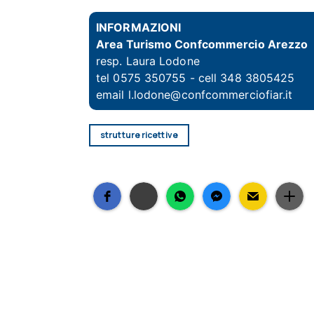
INFORMAZIONI
Area Turismo Confcommercio Arezzo
resp. Laura Lodone
tel 0575 350755 - cell 348 3805425
email
l.lodone@confcommerciofiar.it
strutture ricettive