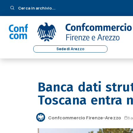
Cerca in archivio...
Sede di Arezzo
Banca dati strut
Toscana entra n
Confcommercio Firenze-Arezzo
8 