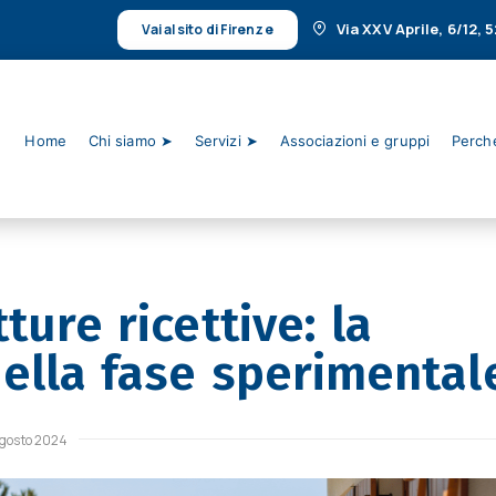
Via XXV Aprile, 6/12,
Vai al sito di Firenze
Home
Chi siamo ➤
Servizi ➤
Associazioni e gruppi
Perché
ture ricettive: la
ella fase sperimental
agosto 2024