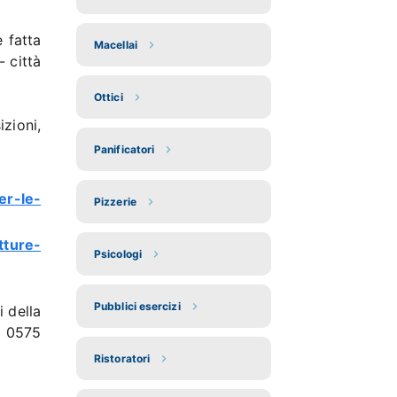
e fatta
Macellai
 città
Ottici
zioni,
Panificatori
er-le-
Pizzerie
tture-
Psicologi
Pubblici esercizi
i della
i 0575
Ristoratori