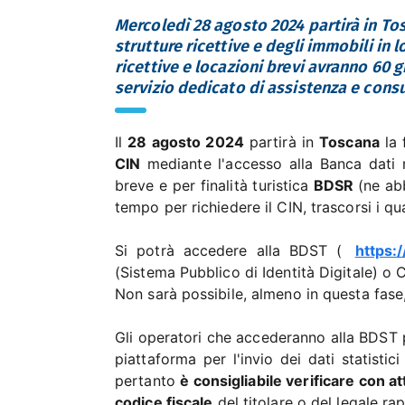
Mercoledì 28 agosto 2024 partirà in To
strutture ricettive e degli immobili in l
ricettive e locazioni brevi avranno 60 g
servizio dedicato di assistenza e cons
Il
28 agosto 2024
partirà in
Toscana
la 
CIN
mediante l'accesso alla Banca dati na
breve e per finalità turistica
BDSR
(ne ab
tempo per richiedere il CIN, trascorsi i q
Si potrà accedere alla BDST (
https:
(Sistema Pubblico di Identità Digitale) o C
Non sarà possibile, almeno in questa fase
Gli operatori che accederanno alla BDST pe
piattaforma per l'invio dei dati statistici
pertanto
è consigliabile verificare con a
codice fiscale
del titolare o del legale ra