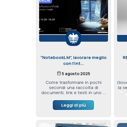
“NotebookLM”, lavorare meglio
R
con l’int...
5 agosto 2025
Come trasformare in pochi
Giov
secondi una raccolta di
la s
documenti, link e testi in uno ...
Leggi di più