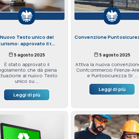
Nuovo Testo unico del
Convenzione Puntosicurez
turismo: approvato il r...
5 agosto 2025
5 agosto 2025
È stato approvato il
Attiva la nuova convenzion
egolamento che dà piena
Confcommercio Firenze-Ar
ttuazione al nuovo Testo
e Puntosicurezza Sr ...
unico su ...
Leggi di più
Leggi di più