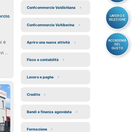
Confcommercio Valdichiana
ercio
LAVORO E
SELEZIONE
Confcommercio Valtiberina
ACCADEMIA
i è
Aprire una nuova attività
DEL
GUSTO
 ...
Fisco e contabilità
Lavoro e paghe
Credito
Bandi e finanza agevolata
Formazione