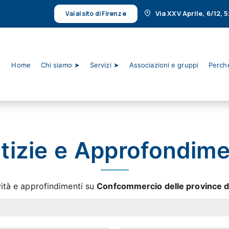
Via XXV Aprile, 6/12,
Vai al sito di Firenze
Home
Chi siamo ➤
Servizi ➤
Associazioni e gruppi
Perché
tizie e Approfondime
vità e approfindimenti su
Confcommercio delle province d