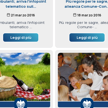
bulanti, arriva l'infopoint
Più regole per le sagre
telematico sull...
alleanza Comune-Con..
21 marzo 2016
18 marzo 2016
mbulanti, arriva l'infopoint
Più regole per le sagre, all
telematico ...
Comune- ...
Leggi di più
Leggi di più