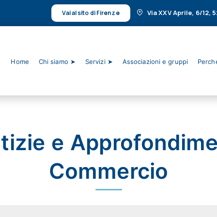
Via XXV Aprile, 6/12,
Vai al sito di Firenze
Home
Chi siamo ➤
Servizi ➤
Associazioni e gruppi
Perché
tizie e Approfondime
Commercio