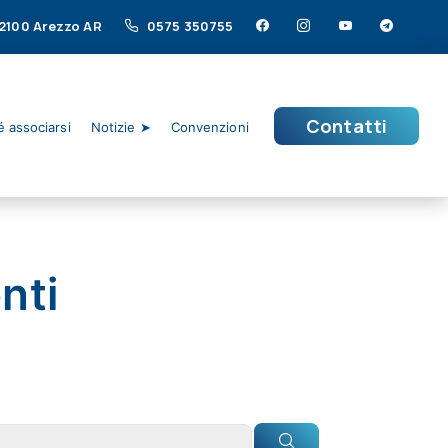
 52100 Arezzo AR
0575 350755
Contatti
 associarsi
Notizie ➤
Convenzioni
nti