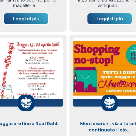
macellerie ...
antiquari ...
Leggi di più
Leggi di più
ggio aretino a Roal Dahl...
Montevarchi, via all'orar
continuato il gio...