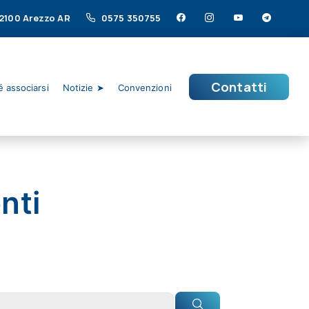
 52100 Arezzo AR
0575 350755
Contatti
 associarsi
Notizie ➤
Convenzioni
nti