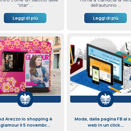
"star" ...
dell'autunno ...
Leggi di più
Leggi di più
Ad Arezzo lo shopping è
Moda, dalla pagina FB al s
glamour il 5 novembr...
web in un click...