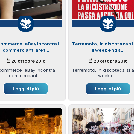
commerce, eBay incontra i
Terremoto, in discoteca si
commercianti aret...
il week end s...
20 ottobre 2016
20 ottobre 2016
commerce, eBay incontra i
Terremoto, in discoteca si ap
commercianti ...
week e ...
Leggi di più
Leggi di più