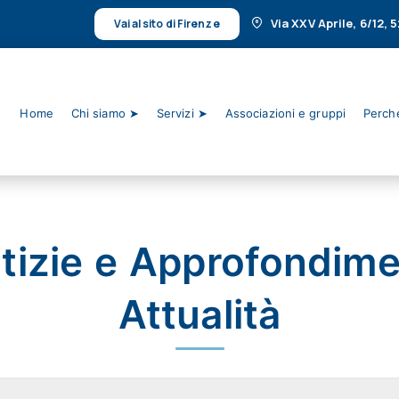
Via XXV Aprile, 6/12,
Vai al sito di Firenze
Home
Chi siamo ➤
Servizi ➤
Associazioni e gruppi
Perché
tizie e Approfondime
Attualità